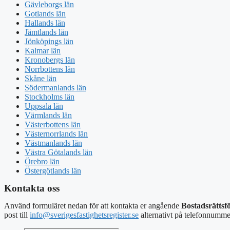
Gävleborgs län
Gotlands län
Hallands län
Jämtlands län
Jönköpings län
Kalmar län
Kronobergs län
Norrbottens län
Skåne län
Södermanlands län
Stockholms län
Uppsala län
Värmlands län
Västerbottens län
Västernorrlands län
Västmanlands län
Västra Götalands län
Örebro län
Östergötlands län
Kontakta oss
Använd formuläret nedan för att kontakta er angående
Bostadsrättsf
post
till
info@sverigesfastighetsregister.se
alternativt
på telefonnumme