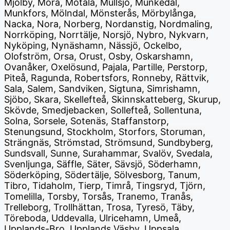
Mjölby, Mora, Motala, Mullsjö, Munkedal,
Munkfors, Mölndal, Mönsterås, Mörbylånga,
Nacka, Nora, Norberg, Nordanstig, Nordmaling,
Norrköping, Norrtälje, Norsjö, Nybro, Nykvarn,
Nyköping, Nynäshamn, Nässjö, Ockelbo,
Olofström, Orsa, Orust, Osby, Oskarshamn,
Ovanåker, Oxelösund, Pajala, Partille, Perstorp,
Piteå, Ragunda, Robertsfors, Ronneby, Rättvik,
Sala, Salem, Sandviken, Sigtuna, Simrishamn,
Sjöbo, Skara, Skellefteå, Skinnskatteberg, Skurup,
Skövde, Smedjebacken, Sollefteå, Sollentuna,
Solna, Sorsele, Sotenäs, Staffanstorp,
Stenungsund, Stockholm, Storfors, Storuman,
Strängnäs, Strömstad, Strömsund, Sundbyberg,
Sundsvall, Sunne, Surahammar, Svalöv, Svedala,
Svenljunga, Säffle, Säter, Sävsjö, Söderhamn,
Söderköping, Södertälje, Sölvesborg, Tanum,
Tibro, Tidaholm, Tierp, Timrå, Tingsryd, Tjörn,
Tomelilla, Torsby, Torsås, Tranemo, Tranås,
Trelleborg, Trollhättan, Trosa, Tyresö, Täby,
Töreboda, Uddevalla, Ulricehamn, Umeå,
Upplands-Bro, Upplands Väsby, Uppsala,