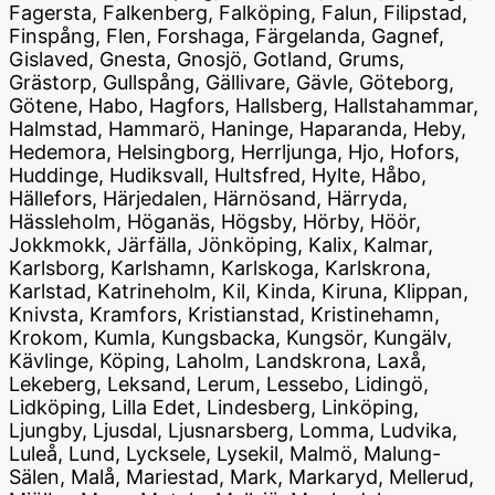
Fagersta, Falkenberg, Falköping, Falun, Filipstad,
Finspång, Flen, Forshaga, Färgelanda, Gagnef,
Gislaved, Gnesta, Gnosjö, Gotland, Grums,
Grästorp, Gullspång, Gällivare, Gävle, Göteborg,
Götene, Habo, Hagfors, Hallsberg, Hallstahammar,
Halmstad, Hammarö, Haninge, Haparanda, Heby,
Hedemora, Helsingborg, Herrljunga, Hjo, Hofors,
Huddinge, Hudiksvall, Hultsfred, Hylte, Håbo,
Hällefors, Härjedalen, Härnösand, Härryda,
Hässleholm, Höganäs, Högsby, Hörby, Höör,
Jokkmokk, Järfälla, Jönköping, Kalix, Kalmar,
Karlsborg, Karlshamn, Karlskoga, Karlskrona,
Karlstad, Katrineholm, Kil, Kinda, Kiruna, Klippan,
Knivsta, Kramfors, Kristianstad, Kristinehamn,
Krokom, Kumla, Kungsbacka, Kungsör, Kungälv,
Kävlinge, Köping, Laholm, Landskrona, Laxå,
Lekeberg, Leksand, Lerum, Lessebo, Lidingö,
Lidköping, Lilla Edet, Lindesberg, Linköping,
Ljungby, Ljusdal, Ljusnarsberg, Lomma, Ludvika,
Luleå, Lund, Lycksele, Lysekil, Malmö, Malung-
Sälen, Malå, Mariestad, Mark, Markaryd, Mellerud,