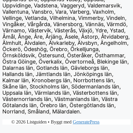
Uppvidinge, Vadstena, Vaggeryd, Valdemarsvik,
Vallentuna, Vansbro, Vara, Varberg, Vaxholm,
Vellinge, Vetlanda, Vilhelmina, Vimmerby, Vindeln,
Vingåker, Vårgårda, Vänersborg, Vännäs, Värmdö,
Värnamo, Västervik, Västerås, Växjö, Ydre, Ystad,
Åmål, Ånge, Åre, Årjäng, Åsele, Åstorp, Åtvidaberg,
Älmhult, Älvdalen, Älvkarleby, Älvsbyn, Ängelholm,
Öckerö, Ödeshög, Örebro, Örkelljunga,
Örnsköldsvik, Östersund, Österåker, Östhammar,
Östra Göinge, Överkalix, Övertorneå, Blekinge län,
Dalarnas län, Gotlands län, Gävleborgs län,
Hallands län, Jämtlands län, Jönköpings län,
Kalmar län, Kronobergs län, Norrbottens län,
Skåne län, Stockholms län, Södermanlands län,
Uppsala län, Värmlands län, Västerbottens län,
Västernorrlands län, Västmanlands län, Västra
Götalands län, Örebro län, Östergötlands län,
Norrland, Småland, Mälardalen.
© 2026 Listguiden
• Byggt med
GeneratePress