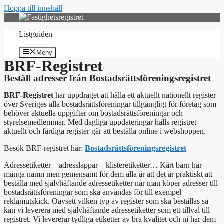
Hoppa till innehåll
Listguiden
Meny
BRF-Registret
Beställ adresser från Bostadsrättsföreningsregistret
BRF-Registret
har uppdraget att hålla ett aktuellt nationellt register
över Sveriges alla bostadsrättsföreningar tillgängligt för företag som
behöver aktuella uppgifter om bostadsrättsföreningar och
styrelsemedlemmar. Med dagliga uppdateringar hålls registret
aktuellt och färdiga register går att beställa online i webshoppen.
Besök BRF-registret här:
Bostadsrättsföreningsregistret
Adressetiketter – adresslappar – klisteretiketter… Kärt barn har
många namn men gemensamt för dem alla är att det är praktiskt att
beställa med
självhäftande adressetiketter
när man köper adresser till
bostadsrättsföreningar som ska användas för till exempel
reklamutskick. Oavsett vilken typ av register som ska beställas så
kan vi leverera med självhäftande adressetiketter som ett tillval till
registret. Vi levererar tydliga etiketter av bra kvalitet och ni har dem