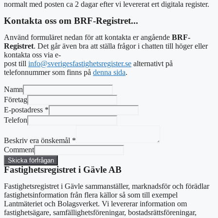
normalt med posten ca 2 dagar efter vi levererat ert digitala register.
Kontakta oss om BRF-Registret...
Använd formuläret nedan för att kontakta er angående
BRF-
Registret
. Det går även bra att ställa frågor i chatten till höger eller
kontakta oss via e-
post
till
info@sverigesfastighetsregister.se
alternativt
på
telefonnummer som finns på
denna sida
.
Namn
Företag
E-postadress
*
Telefon
Beskriv era önskemål
*
Comment
Skicka förfrågan
Fastighetsregistret i Gävle AB
Fastighetsregistret i Gävle sammanställer, marknadsför och förädlar
fastighetsinformation från flera källor så som till exempel
Lantmäteriet och Bolagsverket. Vi levererar information om
fastighetsägare, samfällighetsföreningar, bostadsrättsföreningar,