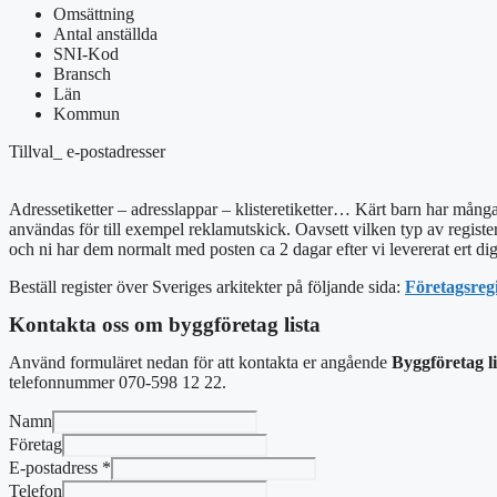
Omsättning
Antal anställda
SNI-Kod
Bransch
Län
Kommun
Tillval_ e-postadresser
Adressetiketter – adresslappar – klisteretiketter… Kärt barn har mång
användas för till exempel reklamutskick. Oavsett vilken typ av register s
och ni har dem normalt med posten ca 2 dagar efter vi levererat ert digi
Beställ register över Sveriges arkitekter på följande sida:
Företagsregi
Kontakta oss om byggföretag lista
Använd formuläret nedan för att kontakta er angående
Byggföretag li
telefonnummer 070-598 12 22.
Namn
Företag
E-postadress
*
Telefon