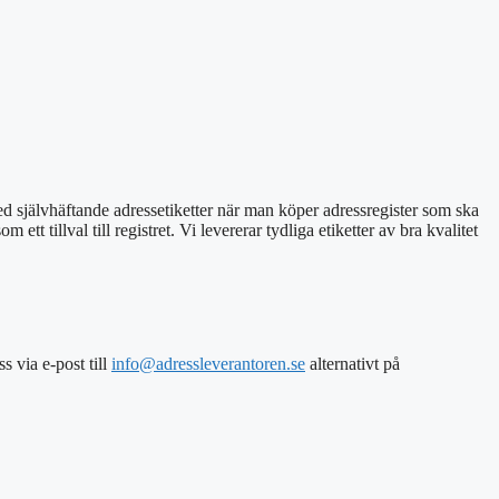
med
självhäftande adressetiketter
när man köper adressregister som ska
t tillval till registret. Vi levererar tydliga etiketter av bra kvalitet
ss via e-post
till
info@adressleverantoren.se
alternativt
på