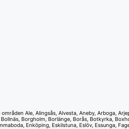
de områden Ale, Alingsås, Alvesta, Aneby, Arboga, Arje
 Bollnäs, Borgholm, Borlänge, Borås, Botkyrka, Boxho
maboda, Enköping, Eskilstuna, Eslöv, Essunga, Fagers