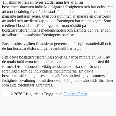
Till skillnad från en hyresrätt där man hyr är alltså
bostadsrättshavaren indirekt delägare i fastigheten och har också rätt
att mot betalning överlåta bostadsrätten till en annan person, dock är
man inte lagfaren ägare, utan försäljningen är snarare en överföring
av andel och medlemskap, vilket föreningen har rätt att vägra. Som
medlem i bostadsrättsföreningen har man rösträtt på
bostadsrättsföreningens medlemsmöten och årsmöte och väljer och
är valbar till bostadsrättsföreningens styrelse.
Bostadsrättsavgiften finansierar gemensamt fastighetsunderhåll och
de lån bostadsrättsföreningen eventuellt har tagit.
I en oäkta bostadsrättsförening i Sverige härrör mindre än 60 % av
de totala intäkterna från medlemmarna, beräknat enligt en särskild
formel. Distinktionen är viktig av skattetekniska skäl för såväl
föreningen som de individuella medlemmarna. En oäkta
bostadsrättsförening anses ha ett alltför stort inslag av kommersiell
fastighetsförvaltning för att den skall få åtnjuta de särskilda förmåner
som äkta föreningar garanteras.
© 2026 Listguiden
• Byggt med
GeneratePress