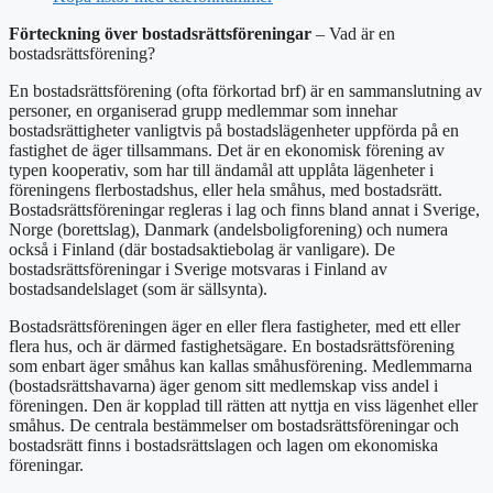
Förteckning över bostadsrättsföreningar
– Vad är en
bostadsrättsförening?
En bostadsrättsförening (ofta förkortad brf) är en sammanslutning av
personer, en organiserad grupp medlemmar som innehar
bostadsrättigheter vanligtvis på bostadslägenheter uppförda på en
fastighet de äger tillsammans. Det är en ekonomisk förening av
typen kooperativ, som har till ändamål att upplåta lägenheter i
föreningens flerbostadshus, eller hela småhus, med bostadsrätt.
Bostadsrättsföreningar regleras i lag och finns bland annat i Sverige,
Norge (borettslag), Danmark (andelsboligforening) och numera
också i Finland (där bostadsaktiebolag är vanligare). De
bostadsrättsföreningar i Sverige motsvaras i Finland av
bostadsandelslaget (som är sällsynta).
Bostadsrättsföreningen äger en eller flera fastigheter, med ett eller
flera hus, och är därmed fastighetsägare. En bostadsrättsförening
som enbart äger småhus kan kallas småhusförening. Medlemmarna
(bostadsrättshavarna) äger genom sitt medlemskap viss andel i
föreningen. Den är kopplad till rätten att nyttja en viss lägenhet eller
småhus. De centrala bestämmelser om bostadsrättsföreningar och
bostadsrätt finns i bostadsrättslagen och lagen om ekonomiska
föreningar.