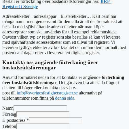
Beställ er förteckning över bostadsrättsföreningar här:
BRF-
Registret i Sverige
Adressetiketter – adresslappar – klisteretiketter… Kärt barn har
många namn men gemensamt för dem alla är att det är praktiskt att
beställa med
självhäftande adressetiketter
när man köper
adressregister som ska användas för till exempel reklamutskick.
Oavsett vilken typ av register som ska beställas så kan vi leverera
med självhäftande adressetiketter som ett tillval till registret. Vi
levererar tydliga etiketter av bra kvalitet och ni har dem normalt med
posten ca 2 dagar efter vi levererat ert digitala register.
Kontakta oss angående förteckning över
bostadsrättsföreningar
Använd formuläret nedan för att kontakta er angående
förteckning
över bostadsrättsföreningar
. Det går även bra att ställa frågor i
chatten till höger eller kontakta oss via e-
post
till
info@sverigesfastighetsregister.se
alternativt
på
telefonnummer som finns på
denna sida
.
Namn
Företag
E-postadress
*
Telefon