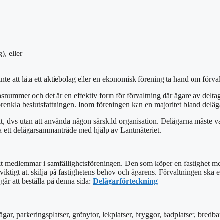
), eller
 inte att låta ett aktiebolag eller en ekonomisk förening ta hand om förv
nsnummer och det är en effektiv form för förvaltning där ägare av deltag
 förenkla beslutsfattningen. Inom föreningen kan en majoritet bland delä
t, dvs utan att använda någon särskild organisation. Delägarna måste var
ra ett delägarsammanträde med hjälp av Lantmäteriet.
iskt medlemmar i samfällighetsföreningen. Den som köper en fastighet me
 viktigt att skilja på fastighetens behov och ägarens. Förvaltningen ska 
går att beställa på denna sida:
Delägarförteckning
gar, parkeringsplatser, grönytor, lekplatser, bryggor, badplatser, bredb