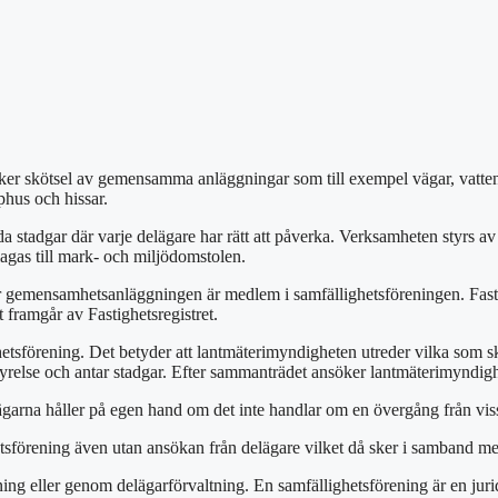
ssäker skötsel av gemensamma anläggningar som till exempel vägar, vatte
phus och hissar.
stadgar där varje delägare har rätt att påverka. Verksamheten styrs av 
lagas till mark- och miljödomstolen.
er gemensamhetsanläggningen är medlem i samfällighetsföreningen. Fast
t framgår av Fastighetsregistret.
tsförening. Det betyder att lantmäterimyndigheten utreder vilka som ska
relse och antar stadgar. Efter sammanträdet ansöker lantmäterimyndighet
garna håller på egen hand om det inte handlar om en övergång från viss
hetsförening även utan ansökan från delägare vilket då sker i samband m
ing eller genom delägarförvaltning. En samfällighetsförening är en juri