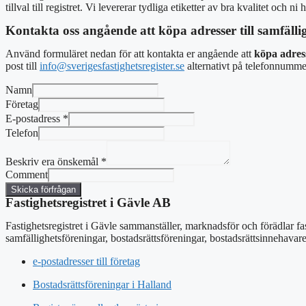
tillval till registret. Vi levererar tydliga etiketter av bra kvalitet och 
Kontakta oss angående att köpa adresser till samfälli
Använd formuläret nedan för att kontakta er angående att
köpa adress
post
till
info@sverigesfastighetsregister.se
alternativt
på telefonnumme
Namn
Företag
E-postadress
*
Telefon
Beskriv era önskemål
*
Comment
Skicka förfrågan
Fastighetsregistret i Gävle AB
Fastighetsregistret i Gävle sammanställer, marknadsför och förädlar fa
samfällighetsföreningar, bostadsrättsföreningar, bostadsrättsinnehavar
e-postadresser till företag
Bostadsrättsföreningar i Halland