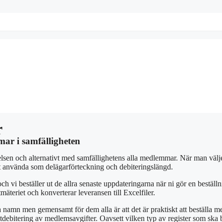
r
mar i samfälligheten
lsen och alternativt med samfällighetens alla medlemmar. När man väljer
att använda som delägarförteckning och debiteringslängd.
h vi beställer ut de allra senaste uppdateringarna när ni gör en beställn
äteriet och konverterar leveransen till Excelfiler.
 namn men gemensamt för dem alla är att det är praktiskt att beställa me
tdebitering av medlemsavgifter. Oavsett vilken typ av register som ska b