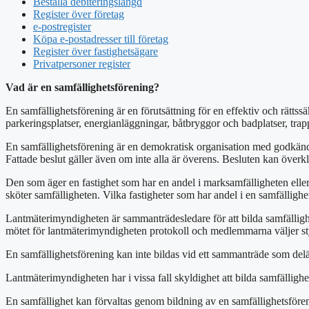
Beställa debiteringslängd
Register över företag
e-postregister
Köpa e-postadresser till företag
Register över fastighetsägare
Privatpersoner register
Vad är en samfällighetsförening?
En samfällighetsförening är en förutsättning för en effektiv och rätt
parkeringsplatser, energianläggningar, båtbryggor och badplatser, trap
En samfällighetsförening är en demokratisk organisation med godkända 
Fattade beslut gäller även om inte alla är överens. Besluten kan överk
Den som äger en fastighet som har en andel i marksamfälligheten ell
sköter samfälligheten. Vilka fastigheter som har andel i en samfällighe
Lantmäterimyndigheten är sammanträdesledare för att bilda samfällighe
mötet för lantmäterimyndigheten protokoll och medlemmarna väljer sty
En samfällighetsförening kan inte bildas vid ett sammanträde som delä
Lantmäterimyndigheten har i vissa fall skyldighet att bilda samfällig
En samfällighet kan förvaltas genom bildning av en samfällighetsfören