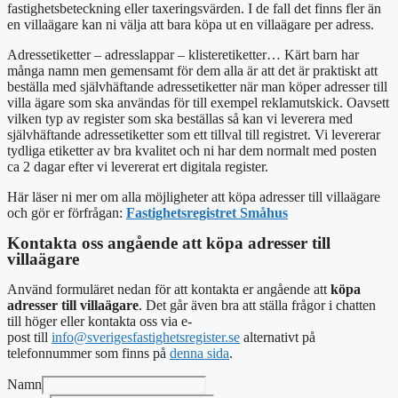
fastighetsbeteckning eller taxeringsvärden. I de fall det finns fler än
en villaägare kan ni välja att bara köpa ut en villaägare per adress.
Adressetiketter – adresslappar – klisteretiketter… Kärt barn har
många namn men gemensamt för dem alla är att det är praktiskt att
beställa med självhäftande adressetiketter när man köper adresser till
villa ägare som ska användas för till exempel reklamutskick. Oavsett
vilken typ av register som ska beställas så kan vi leverera med
självhäftande adressetiketter som ett tillval till registret. Vi levererar
tydliga etiketter av bra kvalitet och ni har dem normalt med posten
ca 2 dagar efter vi levererat ert digitala register.
Här läser ni mer om alla möjligheter att köpa adresser till villaägare
och gör er förfrågan:
Fastighetsregistret Småhus
Kontakta oss angående att köpa adresser till
villaägare
Använd formuläret nedan för att kontakta er angående att
köpa
adresser till villaägare
. Det går även bra att ställa frågor i chatten
till höger eller kontakta oss via e-
post
till
info@sverigesfastighetsregister.se
alternativt
på
telefonnummer som finns på
denna sida
.
Namn