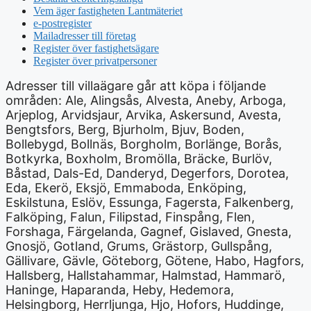
Vem äger fastigheten Lantmäteriet
e-postregister
Mailadresser till företag
Register över fastighetsägare
Register över privatpersoner
Adresser till villaägare går att köpa i följande
områden: Ale, Alingsås, Alvesta, Aneby, Arboga,
Arjeplog, Arvidsjaur, Arvika, Askersund, Avesta,
Bengtsfors, Berg, Bjurholm, Bjuv, Boden,
Bollebygd, Bollnäs, Borgholm, Borlänge, Borås,
Botkyrka, Boxholm, Bromölla, Bräcke, Burlöv,
Båstad, Dals-Ed, Danderyd, Degerfors, Dorotea,
Eda, Ekerö, Eksjö, Emmaboda, Enköping,
Eskilstuna, Eslöv, Essunga, Fagersta, Falkenberg,
Falköping, Falun, Filipstad, Finspång, Flen,
Forshaga, Färgelanda, Gagnef, Gislaved, Gnesta,
Gnosjö, Gotland, Grums, Grästorp, Gullspång,
Gällivare, Gävle, Göteborg, Götene, Habo, Hagfors,
Hallsberg, Hallstahammar, Halmstad, Hammarö,
Haninge, Haparanda, Heby, Hedemora,
Helsingborg, Herrljunga, Hjo, Hofors, Huddinge,