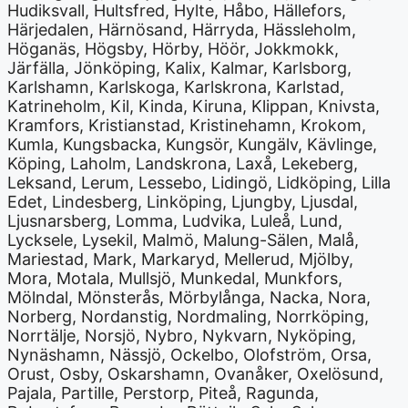
Hudiksvall, Hultsfred, Hylte, Håbo, Hällefors,
Härjedalen, Härnösand, Härryda, Hässleholm,
Höganäs, Högsby, Hörby, Höör, Jokkmokk,
Järfälla, Jönköping, Kalix, Kalmar, Karlsborg,
Karlshamn, Karlskoga, Karlskrona, Karlstad,
Katrineholm, Kil, Kinda, Kiruna, Klippan, Knivsta,
Kramfors, Kristianstad, Kristinehamn, Krokom,
Kumla, Kungsbacka, Kungsör, Kungälv, Kävlinge,
Köping, Laholm, Landskrona, Laxå, Lekeberg,
Leksand, Lerum, Lessebo, Lidingö, Lidköping, Lilla
Edet, Lindesberg, Linköping, Ljungby, Ljusdal,
Ljusnarsberg, Lomma, Ludvika, Luleå, Lund,
Lycksele, Lysekil, Malmö, Malung-Sälen, Malå,
Mariestad, Mark, Markaryd, Mellerud, Mjölby,
Mora, Motala, Mullsjö, Munkedal, Munkfors,
Mölndal, Mönsterås, Mörbylånga, Nacka, Nora,
Norberg, Nordanstig, Nordmaling, Norrköping,
Norrtälje, Norsjö, Nybro, Nykvarn, Nyköping,
Nynäshamn, Nässjö, Ockelbo, Olofström, Orsa,
Orust, Osby, Oskarshamn, Ovanåker, Oxelösund,
Pajala, Partille, Perstorp, Piteå, Ragunda,