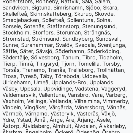
Robertsfors, Ronneby, Rättvik, Sala, Salem,
Sandviken, Sigtuna, Simrishamn, Sjöbo, Skara,
Skellefteå, Skinnskatteberg, Skurup, Skövde,
Smedjebacken, Sollefteå, Sollentuna, Solna,
Sorsele, Sotenäs, Staffanstorp, Stenungsund,
Stockholm, Storfors, Storuman, Strängnäs,
Strömstad, Strömsund, Sundbyberg, Sundsvall,
Sunne, Surahammar, Svalöv, Svedala, Svenljunga,
Säffle, Säter, Sävsjö, Söderhamn, Söderköping,
Södertälje, Sölvesborg, Tanum, Tibro, Tidaholm,
Tierp, Timrå, Tingsryd, Tjörn, Tomelilla, Torsby,
Torsås, Tranemo, Tranås, Trelleborg, Trollhättan,
Trosa, Tyresö, Täby, Töreboda, Uddevalla,
Ulricehamn, Umeå, Upplands-Bro, Upplands
Väsby, Uppsala, Uppvidinge, Vadstena, Vaggeryd,
Valdemarsvik, Vallentuna, Vansbro, Vara, Varberg,
Vaxholm, Vellinge, Vetlanda, Vilhelmina, Vimmerby,
Vindeln, Vingåker, Vårgårda, Vänersborg, Vännäs,
Värmdö, Värnamo, Västervik, Västerås, Växjö,
Ydre, Ystad, Åmål, Ånge, Åre, Årjäng, Åsele,
Åstorp, Åtvidaberg, Älmhult, Älvdalen, Älvkarleby,
Älvsbyn, Ängelholm, Öckerö, Ödeshög, Örebro,