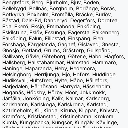
Bengtsfors, Berg, Bjurholm, Bjuv, Boden,
Bollebygd, Bollnäs, Borgholm, Borlänge, Borås,
Botkyrka, Boxholm, Bromölla, Bräcke, Burlöv,
Båstad, Dals-Ed, Danderyd, Degerfors, Dorotea,
Eda, Ekerö, Eksjö, Emmaboda, Enköping,
Eskilstuna, Eslöv, Essunga, Fagersta, Falkenberg,
Falköping, Falun, Filipstad, Finspång, Flen,
Forshaga, Färgelanda, Gagnef, Gislaved, Gnesta,
Gnosjö, Gotland, Grums, Grästorp, Gullspång,
Gällivare, Gävle, Göteborg, Götene, Habo, Hagfors,
Hallsberg, Hallstahammar, Halmstad, Hammarö,
Haninge, Haparanda, Heby, Hedemora,
Helsingborg, Herrljunga, Hjo, Hofors, Huddinge,
Hudiksvall, Hultsfred, Hylte, Håbo, Hällefors,
Härjedalen, Härnösand, Härryda, Hässleholm,
Höganäs, Högsby, Hörby, Höör, Jokkmokk,
Järfälla, Jönköping, Kalix, Kalmar, Karlsborg,
Karlshamn, Karlskoga, Karlskrona, Karlstad,
Katrineholm, Kil, Kinda, Kiruna, Klippan, Knivsta,
Kramfors, Kristianstad, Kristinehamn, Krokom,
Kumla, Kungsbacka, Kungsör, Kungälv, Kävlinge,