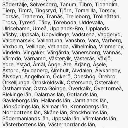
Södertälje, Sölvesborg, Tanum, Tibro, Tidaholm,
Tierp, Timrå, Tingsryd, Tjörn, Tomelilla, Torsby,
Torsås, Tranemo, Tranås, Trelleborg, Trollhättan,
Trosa, Tyresö, Täby, Töreboda, Uddevalla,
Ulricehamn, Umeå, Upplands-Bro, Upplands
Väsby, Uppsala, Uppvidinge, Vadstena, Vaggeryd,
Valdemarsvik, Vallentuna, Vansbro, Vara, Varberg,
Vaxholm, Vellinge, Vetlanda, Vilhelmina, Vimmerby,
Vindeln, Vingåker, Vårgårda, Vänersborg, Vännäs,
Värmdö, Värnamo, Västervik, Västerås, Växjö,
Ydre, Ystad, Åmål, Ånge, Åre, Årjäng, Åsele,
Åstorp, Åtvidaberg, Älmhult, Älvdalen, Älvkarleby,
Älvsbyn, Ängelholm, Öckerö, Ödeshög, Örebro,
Örkelljunga, Örnsköldsvik, Östersund, Österåker,
Östhammar, Östra Göinge, Överkalix, Övertorneå,
Blekinge län, Dalarnas län, Gotlands län,
Gävleborgs län, Hallands län, Jämtlands län,
Jönköpings län, Kalmar län, Kronobergs län,
Norrbottens län, Skåne län, Stockholms län,
Södermanlands län, Uppsala län, Värmlands län,
Västerbottens län, Västernorrlands län,