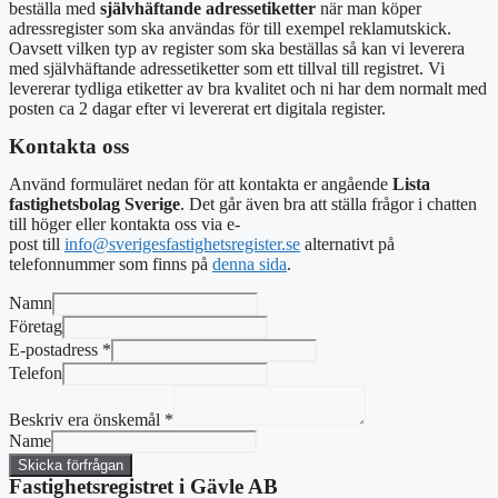
beställa med
självhäftande adressetiketter
när man köper
adressregister som ska användas för till exempel reklamutskick.
Oavsett vilken typ av register som ska beställas så kan vi leverera
med självhäftande adressetiketter som ett tillval till registret. Vi
levererar tydliga etiketter av bra kvalitet och ni har dem normalt med
posten ca 2 dagar efter vi levererat ert digitala register.
Kontakta oss
Använd formuläret nedan för att kontakta er angående
Lista
fastighetsbolag Sverige
. Det går även bra att ställa frågor i chatten
till höger eller kontakta oss via e-
post
till
info@sverigesfastighetsregister.se
alternativt
på
telefonnummer som finns på
denna sida
.
Namn
Företag
E-postadress
*
Telefon
Beskriv era önskemål
*
Name
Skicka förfrågan
Fastighetsregistret i Gävle AB