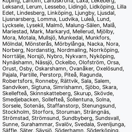
Köping, Laholm, Landskrona, Laxå, Lekeberg,
Leksand, Lerum, Lessebo, Lidingö, Lidköping, Lilla
Edet, Lindesberg, Linköping, Ljungby, Ljusdal,
Ljusnarsberg, Lomma, Ludvika, Luleå, Lund,
Lycksele, Lysekil, Malmö, Malung-Sälen, Malå,
Mariestad, Mark, Markaryd, Mellerud, Mjölby,
Mora, Motala, Mullsjö, Munkedal, Munkfors,
Mölndal, Mönsterås, Mörbylånga, Nacka, Nora,
Norberg, Nordanstig, Nordmaling, Norrköping,
Norrtälje, Norsjö, Nybro, Nykvarn, Nyköping,
Nynäshamn, Nässjö, Ockelbo, Olofström, Orsa,
Orust, Osby, Oskarshamn, Ovanåker, Oxelösund,
Pajala, Partille, Perstorp, Piteå, Ragunda,
Robertsfors, Ronneby, Rättvik, Sala, Salem,
Sandviken, Sigtuna, Simrishamn, Sjöbo, Skara,
Skellefteå, Skinnskatteberg, Skurup, Skövde,
Smedjebacken, Sollefteå, Sollentuna, Solna,
Sorsele, Sotenäs, Staffanstorp, Stenungsund,
Stockholm, Storfors, Storuman, Strängnäs,
Strömstad, Strömsund, Sundbyberg, Sundsvall,
Sunne, Surahammar, Svalöv, Svedala, Svenljunga,
Säffle, Säter, Sävsjö, Söderhamn, Söderköping,