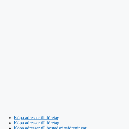
Köpa adresser till företag
Köpa adresser till företag
Köpa adresser till bostadsrättsföreningar