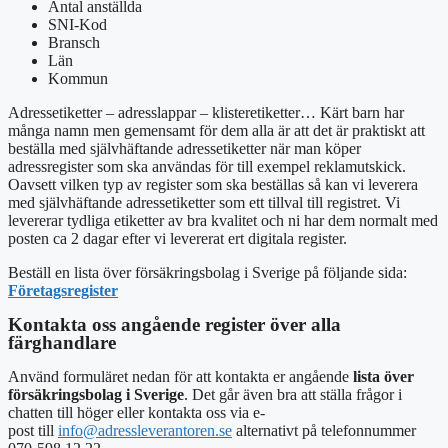
Antal anställda
SNI-Kod
Bransch
Län
Kommun
Adressetiketter – adresslappar – klisteretiketter… Kärt barn har
många namn men gemensamt för dem alla är att det är praktiskt att
beställa med
självhäftande adressetiketter
när man köper
adressregister som ska användas för till exempel reklamutskick.
Oavsett vilken typ av register som ska beställas så kan vi leverera
med självhäftande adressetiketter som ett tillval till registret. Vi
levererar tydliga etiketter av bra kvalitet och ni har dem normalt med
posten ca 2 dagar efter vi levererat ert digitala register.
Beställ en l
ista över försäkringsbolag i Sverige
på följande sida:
Företagsregister
Kontakta oss angående register över alla
färghandlare
Använd formuläret nedan för att kontakta er angående
lista över
försäkringsbolag i Sverige
. Det går även bra att ställa frågor i
chatten till höger eller
kontakta oss via e-
post
till
info@adressleverantoren.se
alternativt
på telefonnummer