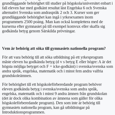
grundläggande behörighet till studier på högskola/universitet enbart i
fall eleven har med godkänt resultat läst Engelska 6 och Svenska
alternativt Svenska som andraspråk 2 och 3. Kurser som ger
grundläggande behörighet kan ingå i yrkesexamen inom
programmets 2500 poäng. Man kan också komplettera med de
kurserna efter gymnasiet på till exempel komvux eller skaffa sig
godkända betyg genom Särskilda prövningar.
Vem är behörig att söka till gymnasiets nationella program?
För att vara behörig till att söka utbildning på ett yrkesprogram
måste eleven ha godkända betyg (d v s betyg E eller högre: A är det
högsta möjliga betyget och F = icke-godkänt) i svenska/svenska som
andra språk, engelska, matematik och i minst fem andra valfria
grundskoleämnen.
För behörighet till ett högskoleförberedande program behöver
eleven godkända betyg i svenska/svenska som andra språk,
engelska, matematik och i minst 9 andra ämnen från grundskolan
(det är dock olika kombination av ämnena som gäller för olika
högskoleförberedande program). Den som inte är behörig till
gymnasiets nationella program, kan gå utbildningar på
Introduktionsprogrammen.