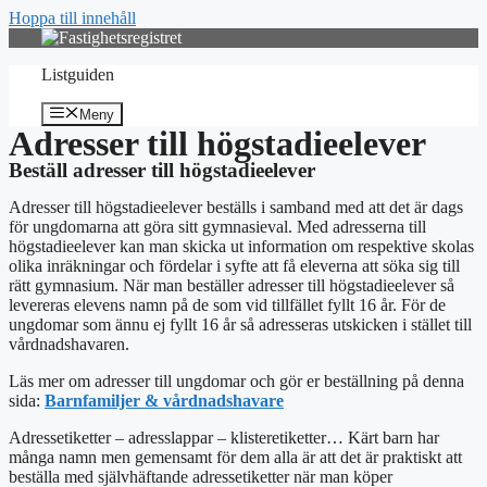
Hoppa till innehåll
Listguiden
Meny
Adresser till högstadieelever
Beställ adresser till högstadieelever
Adresser till högstadieelever beställs i samband med att det är dags
för ungdomarna att göra sitt gymnasieval. Med adresserna till
högstadieelever kan man skicka ut information om respektive skolas
olika inräkningar och fördelar i syfte att få eleverna att söka sig till
rätt gymnasium. När man beställer adresser till högstadieelever så
levereras elevens namn på de som vid tillfället fyllt 16 år. För de
ungdomar som ännu ej fyllt 16 år så adresseras utskicken i stället till
vårdnadshavaren.
Läs mer om adresser till ungdomar och gör er beställning på denna
sida:
Barnfamiljer & vårdnadshavare
Adressetiketter – adresslappar – klisteretiketter… Kärt barn har
många namn men gemensamt för dem alla är att det är praktiskt att
beställa med självhäftande adressetiketter när man köper