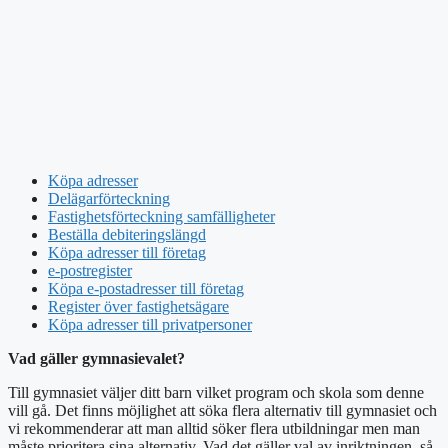
Köpa adresser
Delägarförteckning
Fastighetsförteckning samfälligheter
Beställa debiteringslängd
Köpa adresser till företag
e-postregister
Köpa e-postadresser till företag
Register över fastighetsägare
Köpa adresser till privatpersoner
Vad gäller gymnasievalet?
Till gymnasiet väljer ditt barn vilket program och skola som denne
vill gå. Det finns möjlighet att söka flera alternativ till gymnasiet och
vi rekommenderar att man alltid söker flera utbildningar men man
måste prioritera sina alternativ. Vad det gäller val av inriktningen, så