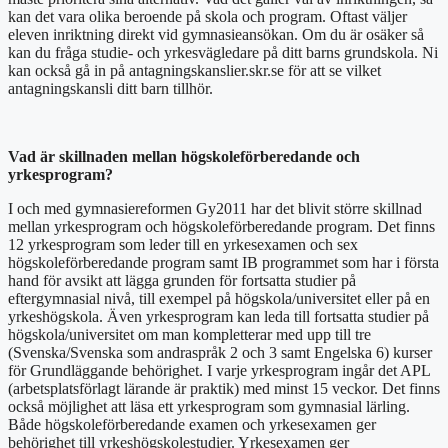
kan det vara olika beroende på skola och program. Oftast väljer
eleven inriktning direkt vid gymnasieansökan. Om du är osäker så
kan du fråga studie- och yrkesvägledare på ditt barns grundskola. Ni
kan också gå in på antagningskanslier.skr.se för att se vilket
antagningskansli ditt barn tillhör.
Vad är skillnaden mellan högskoleförberedande och
yrkesprogram?
I och med gymnasiereformen Gy2011 har det blivit större skillnad
mellan yrkesprogram och högskoleförberedande program. Det finns
12 yrkesprogram som leder till en yrkesexamen och sex
högskoleförberedande program samt IB programmet som har i första
hand för avsikt att lägga grunden för fortsatta studier på
eftergymnasial nivå, till exempel på högskola/universitet eller på en
yrkeshögskola. Även yrkesprogram kan leda till fortsatta studier på
högskola/universitet om man kompletterar med upp till tre
(Svenska/Svenska som andraspråk 2 och 3 samt Engelska 6) kurser
för Grundläggande behörighet. I varje yrkesprogram ingår det APL
(arbetsplatsförlagt lärande är praktik) med minst 15 veckor. Det finns
också möjlighet att läsa ett yrkesprogram som gymnasial lärling.
Både högskoleförberedande examen och yrkesexamen ger
behörighet till yrkeshögskolestudier. Yrkesexamen ger