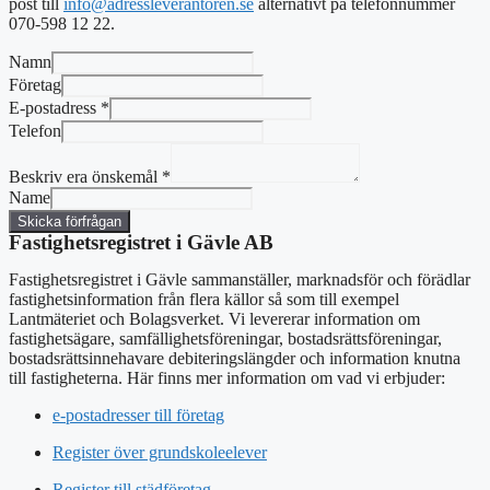
post
till
info@adressleverantoren.se
alternativt
på telefonnummer
070-598 12 22.
Namn
Företag
E-postadress
*
Telefon
Beskriv era önskemål
*
Name
Skicka förfrågan
Fastighetsregistret i Gävle AB
Fastighetsregistret i Gävle sammanställer, marknadsför och förädlar
fastighetsinformation från flera källor så som till exempel
Lantmäteriet och Bolagsverket. Vi levererar information om
fastighetsägare, samfällighetsföreningar, bostadsrättsföreningar,
bostadsrättsinnehavare debiteringslängder och information knutna
till fastigheterna. Här finns mer information om vad vi erbjuder:
e-postadresser till företag
Register över grundskoleelever
Register till städföretag