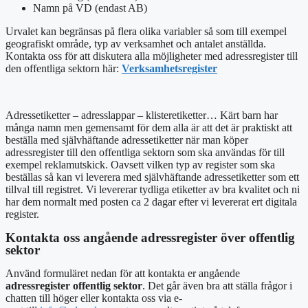
Namn på VD (endast AB)
Urvalet kan begränsas på flera olika variabler så som till exempel
geografiskt område, typ av verksamhet och antalet anställda.
Kontakta oss för att diskutera alla möjligheter med adressregister till
den offentliga sektorn här:
Verksamhetsregister
Adressetiketter – adresslappar – klisteretiketter… Kärt barn har
många namn men gemensamt för dem alla är att det är praktiskt att
beställa med självhäftande adressetiketter när man köper
adressregister till den offentliga sektorn som ska användas för till
exempel reklamutskick. Oavsett vilken typ av register som ska
beställas så kan vi leverera med självhäftande adressetiketter som ett
tillval till registret. Vi levererar tydliga etiketter av bra kvalitet och ni
har dem normalt med posten ca 2 dagar efter vi levererat ert digitala
register.
Kontakta oss angående adressregister över offentlig
sektor
Använd formuläret nedan för att kontakta er angående
adressregister offentlig sektor
. Det går även bra att ställa frågor i
chatten till höger eller
kontakta oss via e-