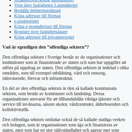
Vem äger fastigheten Lantmäteriet
Beställa debiteringslängd
Köpa adresser till företag
e-postregister
Köpa e-postadresser till företag
Register över fastighetsägare
Köpa adresser till privatpersoner
Vad är egentligen den ”offentliga sektorn”?
Den offentliga sektorn i Sverige består av de organisationer och
institutioner som är finansierade av staten och som har uppgifter att
utföra på uppdrag av staten. Den offentliga sektorn är indelad i olika
områden, som till exempel utbildning, vård och omsorg,
rättsväsende, försvar och infrastruktur.
En del av den offentliga sektorn är den så kallade kommunala
sektorn, som består av kommuner och landsting. Dessa
organisationer ansvarar för att tillhandahålla viktiga tjänster och
service till invånarna, såsom skolor, vårdcentraler, äldreboenden och
kollektivtrafik.
Den offentliga sektorn omfattar också de så kallade statliga verken
och bolagen, som är organisationer som ägs och finansieras av
staten, men som har en stor självständighet och agerar mer som