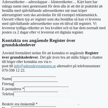
Adressetiketter – adresslappar – klisteretiketter… Kärt barn har
många namn men gemensamt för dem alla är att det är praktiskt att
beställa med självhäftande adressetiketter när man köper
adressregister som ska användas för till exempel reklamutskick.
Oavsett vilken typ av register som ska beställas så kan vi leverera
med självhäftande adressetiketter som ett tillval till registret. Vi
levererar tydliga etiketter av bra kvalitet och ni har dem normalt med
posten ca 2 dagar efter vi levererat ert digitala register.
Kontakta oss angående Register över
grundskoleelever
Använd formuläret nedan för att kontakta er angående
Register
över grundskoleelever
. Det går även bra att ställa frågor i chatten
till höger eller
kontakta oss via e-
post
till
info@adressleverantoren.se
alternativt
på telefonnummer
070-598 12 22.
Namn
Företag
E-postadress
*
Telefon
Beskriv era önskemål
*