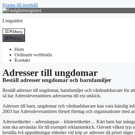
Hoppa till innehåll
Listguiden
Meny
Meny
Hem
Ordinarie webbsida
Kontakt
Adresser till ungdomar
Beställ adresser ungdomar och barnfamiljer
Beställ adresser till ungdomar, barnfamiljer och vårdnadshavare för att
så har Adressleverantören adresserna till era utskick.
Adresser till barn, ungdomar och vårdnadshavare kan vara känslig inf
2003 har Adressleverantören försett företag och organisationer med ad
Adressetiketter – adresslappar – klisteretiketter… Kärt barn har många
som ska användas för till exempel reklamutskick. Oavsett vilken typ av re
beställa två uppsättningar etiketter vid köp av adresser då priset stiger