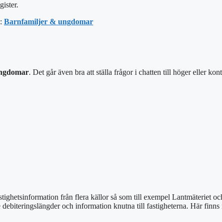
gister.
a:
Barnfamiljer & ungdomar
 ungdomar
. Det går även bra att ställa frågor i chatten till höger eller
kont
stighetsinformation från flera källor så som till exempel Lantmäteriet o
e debiteringslängder och information knutna till fastigheterna. Här finn