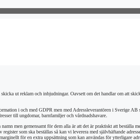
 skicka ut reklam och inbjudningar. Oavsett om det handlar om att skicka 
ormation i och med GDPR men med Adressleverantören i Sverige AB som e
resser till ungdomar, barnfamiljer och vårdnadshavare.
 namn men gemensamt för dem alla är att det är praktiskt att beställa m
gister som ska beställas så kan vi leverera med självhäftande adressetikett
 marginellt för en extra uppsättning som kan användas för ytterligare adres