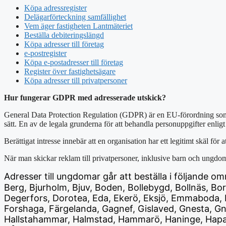
Köpa adressregister
Delägarförteckning samfällighet
Vem äger fastigheten Lantmäteriet
Beställa debiteringslängd
Köpa adresser till företag
e-postregister
Köpa e-postadresser till företag
Register över fastighetsägare
Köpa adresser till privatpersoner
Hur fungerar GDPR med adresserade utskick?
General Data Protection Regulation (GDPR) är en EU-förordning som trä
sätt. En av de legala grunderna för att behandla personuppgifter enlig
Berättigat intresse innebär att en organisation har ett legitimt skäl för
När man skickar reklam till privatpersoner, inklusive barn och ungdomar
Adresser till ungdomar
går att beställa i följande o
Berg, Bjurholm, Bjuv, Boden, Bollebygd, Bollnäs, B
Degerfors, Dorotea, Eda, Ekerö, Eksjö, Emmaboda, En
Forshaga, Färgelanda, Gagnef, Gislaved, Gnesta, Gno
Hallstahammar, Halmstad, Hammarö, Haninge, Haparan