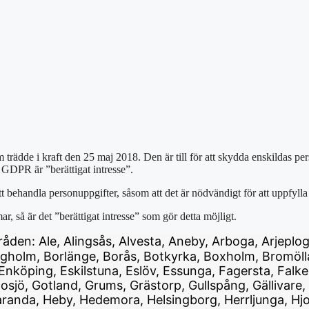
dde i kraft den 25 maj 2018. Den är till för att skydda enskildas perso
t GDPR är ”berättigat intresse”.
 att behandla personuppgifter, såsom att det är nödvändigt för att uppfylla
, så är det ”berättigat intresse” som gör detta möjligt.
mråden: Ale, Alingsås, Alvesta, Aneby, Arboga, Arjeplo
orgholm, Borlänge, Borås, Botkyrka, Boxholm, Bromöll
köping, Eskilstuna, Eslöv, Essunga, Fagersta, Falkenb
sjö, Gotland, Grums, Grästorp, Gullspång, Gällivare,
da, Heby, Hedemora, Helsingborg, Herrljunga, Hjo, H