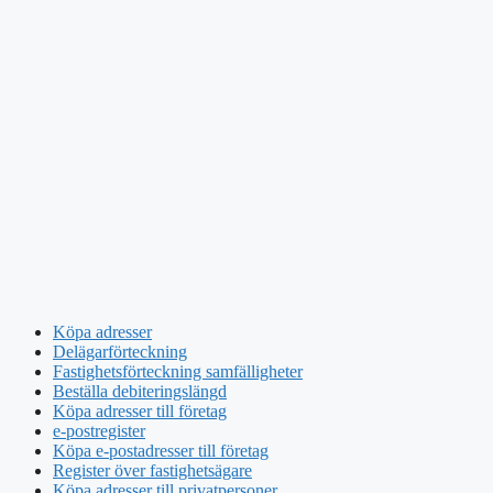
Köpa adresser
Delägarförteckning
Fastighetsförteckning samfälligheter
Beställa debiteringslängd
Köpa adresser till företag
e-postregister
Köpa e-postadresser till företag
Register över fastighetsägare
Köpa adresser till privatpersoner