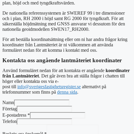
plan, höjd och med tyngdkraftsvärden.
De nationella referenssystemen är SWEREF 99 i tre dimensioner
och i plan, RH 2000 i höjd samt RG 2000 för tyngdkraft. För att
säkerställa höjdmätning med GNSS ansvarar vi dessutom för den
nationella geoidmodellen SWEN17_RH2000.
För att beställa koordinatsättning eller om ni har andra frågor kring
koordinater från Lantmäteriet är ni välkommen att använda
formuläret nedan för att komma i kontakt med oss.
Kontakta oss angående lantmäteriet koordinater
Använd formuläret nedan för att kontakta er angående
koordinater
från
Lantmäteriet
. Det går även bra att ställa frågor i chatten till
höger eller kontakta oss via e-
post
till
info@sverigesfastighetsregister.se
alternativt
på
telefonnummer som finns på
denna sida
.
Namn
Företag
E-postadress
*
Telefon
Beskriv era önskemål
*