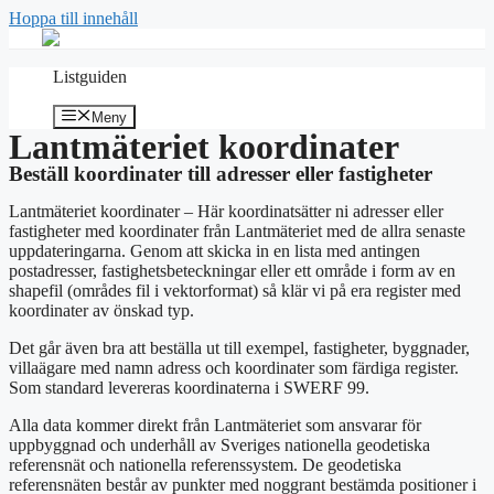
Hoppa till innehåll
Listguiden
Meny
Lantmäteriet koordinater
Beställ koordinater till adresser eller fastigheter
Lantmäteriet koordinater – Här koordinatsätter ni adresser eller
fastigheter med koordinater från Lantmäteriet med de allra senaste
uppdateringarna. Genom att skicka in en lista med antingen
postadresser, fastighetsbeteckningar eller ett område i form av en
shapefil (områdes fil i vektorformat) så klär vi på era register med
koordinater av önskad typ.
Det går även bra att beställa ut till exempel, fastigheter, byggnader,
villaägare med namn adress och koordinater som färdiga register.
Som standard levereras koordinaterna i SWERF 99.
Alla data kommer direkt från Lantmäteriet som ansvarar för
uppbyggnad och underhåll av Sveriges nationella geodetiska
referensnät och nationella referenssystem. De geodetiska
referensnäten består av punkter med noggrant bestämda positioner i