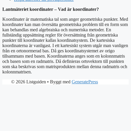
Lantmäteriet koordinater – Vad är koordinater?
Koordinater är matematiska tal som anger geometriska punkter. Med
koordinater kan man översätta geometriska problem till en form som
kan behandlas med algebraiska och numeriska metoder. En
fullständig uppsättning regler för översättning från geometriska
punkter till koordinater kallas koordinatsystem. De kartesiska
koordinaterna är vanligast. I ett kartesiskt system utgår man vanligen
från en ortonormerad bas. Då ges koordinatsystemet av origo
tillsammans med basen. Koordinaterna anges som en kolonnmatris
och basen som en radmatris. Då definieras ortsvektorn till punkten
som ska beskrivas som matrisprodukten mellan denna radmatris och
kolonnmatrisen.
© 2026 Listguiden
• Byggt med
GeneratePress