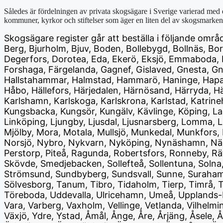
Således är fördelningen av privata skogsägare i Sverige varierad med
kommuner, kyrkor och stiftelser som äger en liten del av skogsmarken
Skogsägare register går att beställa i följande områ
Berg, Bjurholm, Bjuv, Boden, Bollebygd, Bollnäs, B
Degerfors, Dorotea, Eda, Ekerö, Eksjö, Emmaboda, En
Forshaga, Färgelanda, Gagnef, Gislaved, Gnesta, Gno
Hallstahammar, Halmstad, Hammarö, Haninge, Haparan
Håbo, Hällefors, Härjedalen, Härnösand, Härryda, H
Karlshamn, Karlskoga, Karlskrona, Karlstad, Katrine
Kungsbacka, Kungsör, Kungälv, Kävlinge, Köping, La
Linköping, Ljungby, Ljusdal, Ljusnarsberg, Lomma, L
Mjölby, Mora, Motala, Mullsjö, Munkedal, Munkfors,
Norsjö, Nybro, Nykvarn, Nyköping, Nynäshamn, Nässj
Perstorp, Piteå, Ragunda, Robertsfors, Ronneby, Rät
Skövde, Smedjebacken, Sollefteå, Sollentuna, Solna
Strömsund, Sundbyberg, Sundsvall, Sunne, Surahamma
Sölvesborg, Tanum, Tibro, Tidaholm, Tierp, Timrå, Ti
Töreboda, Uddevalla, Ulricehamn, Umeå, Upplands-B
Vara, Varberg, Vaxholm, Vellinge, Vetlanda, Vilhelm
Växjö, Ydre, Ystad, Åmål, Ånge, Åre, Årjäng, Åsele,