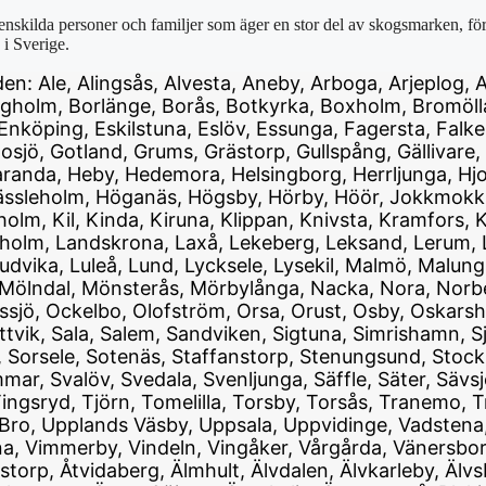
 enskilda personer och familjer som äger en stor del av skogsmarken, 
 i Sverige.
den: Ale, Alingsås, Alvesta, Aneby, Arboga, Arjeplog, 
orgholm, Borlänge, Borås, Botkyrka, Boxholm, Bromöll
köping, Eskilstuna, Eslöv, Essunga, Fagersta, Falkenb
sjö, Gotland, Grums, Grästorp, Gullspång, Gällivare,
da, Heby, Hedemora, Helsingborg, Herrljunga, Hjo, H
ässleholm, Höganäs, Högsby, Hörby, Höör, Jokkmokk, J
holm, Kil, Kinda, Kiruna, Klippan, Knivsta, Kramfors,
holm, Landskrona, Laxå, Lekeberg, Leksand, Lerum, Le
udvika, Luleå, Lund, Lycksele, Lysekil, Malmö, Malun
 Mölndal, Mönsterås, Mörbylånga, Nacka, Nora, Norbe
ö, Ockelbo, Olofström, Orsa, Orust, Osby, Oskarsham
tvik, Sala, Salem, Sandviken, Sigtuna, Simrishamn, Sj
, Sorsele, Sotenäs, Staffanstorp, Stenungsund, Stoc
r, Svalöv, Svedala, Svenljunga, Säffle, Säter, Sävs
ngsryd, Tjörn, Tomelilla, Torsby, Torsås, Tranemo, Tr
ro, Upplands Väsby, Uppsala, Uppvidinge, Vadstena,
ina, Vimmerby, Vindeln, Vingåker, Vårgårda, Vänersbo
 Åstorp, Åtvidaberg, Älmhult, Älvdalen, Älvkarleby, Ä