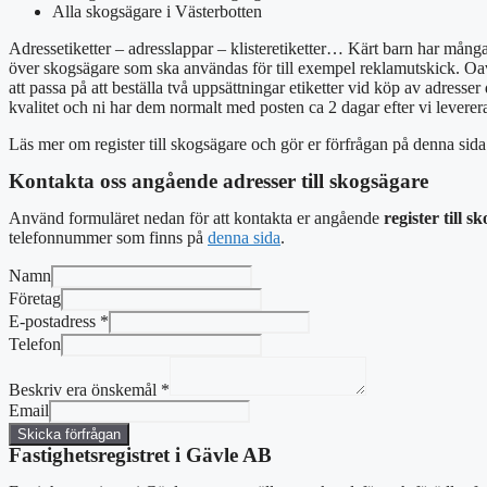
Alla skogsägare i Västerbotten
Adressetiketter – adresslappar – klisteretiketter… Kärt barn har många
över skogsägare som ska användas för till exempel reklamutskick. Oavsett
att passa på att beställa två uppsättningar etiketter vid köp av adresser
kvalitet och ni har dem normalt med posten ca 2 dagar efter vi levererat 
Läs mer om register till skogsägare och gör er förfrågan på denna sid
Kontakta oss angående adresser till skogsägare
Använd formuläret nedan för att kontakta er angående
register till s
telefonnummer som finns på
denna sida
.
Namn
Företag
E-postadress
*
Telefon
Beskriv era önskemål
*
Email
Skicka förfrågan
Fastighetsregistret i Gävle AB