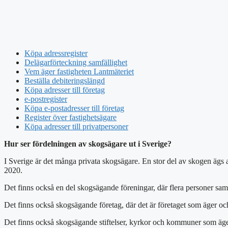
Köpa adressregister
Delägarförteckning samfällighet
Vem äger fastigheten Lantmäteriet
Beställa debiteringslängd
Köpa adresser till företag
e-postregister
Köpa e-postadresser till företag
Register över fastighetsägare
Köpa adresser till privatpersoner
Hur ser fördelningen av skogsägare ut i Sverige?
I Sverige är det många privata skogsägare. En stor del av skogen ägs a
2020.
Det finns också en del skogsägande föreningar, där flera personer sam
Det finns också skogsägande företag, där det är företaget som äger o
Det finns också skogsägande stiftelser, kyrkor och kommuner som äge