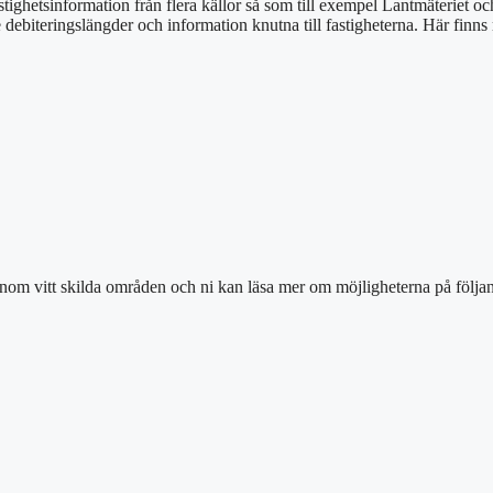
stighetsinformation från flera källor så som till exempel Lantmäteriet o
e debiteringslängder och information knutna till fastigheterna. Här finn
inom vitt skilda områden och ni kan läsa mer om möjligheterna på följan