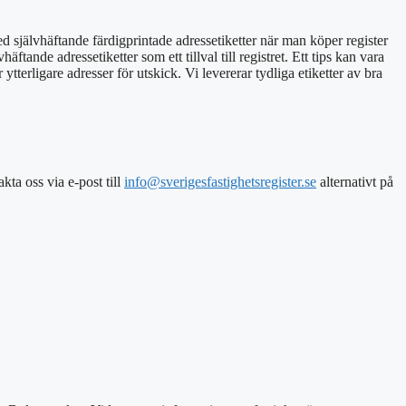
d självhäftande färdigprintade adressetiketter när man köper register
ande adressetiketter som ett tillval till registret. Ett tips kan vara
ytterligare adresser för utskick. Vi levererar tydliga etiketter av bra
takta oss via e-post
till
info@sverigesfastighetsregister.se
alternativt
på