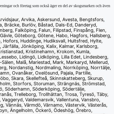
föreningar och företag som också äger en del av skogsmarken och även
Arvidsjaur, Arvika, Askersund, Avesta, Bengtsfors,
a, Bräcke, Burlöv, Båstad, Dals-Ed, Danderyd,
erg, Falköping, Falun, Filipstad, Finspång, Flen,
 Gävle, Göteborg, Götene, Habo, Hagfors, Hallsberg,
ofors, Huddinge, Hudiksvall, Hultsfred, Hylte,
ärfälla, Jönköping, Kalix, Kalmar, Karlsborg,
 Kristianstad, Kristinehamn, Krokom, Kumla,
ssebo, Lidingö, Lidköping, Lilla Edet, Lindesberg,
g-Sälen, Malå, Mariestad, Mark, Markaryd, Mellerud,
rg, Nordanstig, Nordmaling, Norrköping, Norrtälje,
n, Ovanåker, Oxelösund, Pajala, Partille,
öbo, Skara, Skellefteå, Skinnskatteberg, Skurup,
kholm, Storfors, Storuman, Strängnäs, Strömstad,
jö, Söderhamn, Söderköping, Södertälje,
anås, Trelleborg, Trollhättan, Trosa, Tyresö, Täby,
 Vaggeryd, Valdemarsvik, Vallentuna, Vansbro,
rg, Vännäs, Värmdö, Värnamo, Västervik, Västerås,
lvsbyn, Ängelholm, Öckerö, Ödeshög, Örebro,