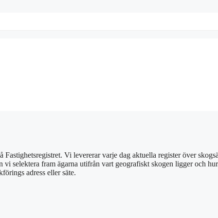
 på Fastighetsregistret. Vi levererar varje dag aktuella register över 
an vi selektera fram ägarna utifrån vart geografiskt skogen ligger och h
örings adress eller säte.