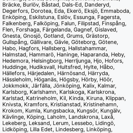
Bräcke, Burlöv, Båstad, Dals-Ed, Danderyd,
Degerfors, Dorotea, Eda, Ekerö, Eksjö, Emmaboda,
Enköping, Eskilstuna, Eslöv, Essunga, Fagersta,
Falkenberg, Falköping, Falun, Filipstad, Finspång,
Flen, Forshaga, Färgelanda, Gagnef, Gislaved,
Gnesta, Gnosjö, Gotland, Grums, Grästorp,
Gullspång, Gällivare, Gävle, Göteborg, Götene,
Habo, Hagfors, Hallsberg, Hallstahammar,
Halmstad, Hammarö, Haninge, Haparanda, Heby,
Hedemora, Helsingborg, Herrljunga, Hjo, Hofors,
Huddinge, Hudiksvall, Hultsfred, Hylte, Håbo,
Hällefors, Härjedalen, Härnösand, Härryda,
Hässleholm, Höganäs, Högsby, Hörby, Höör,
Jokkmokk, Järfälla, Jönköping, Kalix, Kalmar,
Karlsborg, Karlshamn, Karlskoga, Karlskrona,
Karlstad, Katrineholm, Kil, Kinda, Kiruna, Klippan,
Knivsta, Kramfors, Kristianstad, Kristinehamn,
Krokom, Kumla, Kungsbacka, Kungsör, Kungälv,
Kävlinge, Köping, Laholm, Landskrona, Laxå,
Lekeberg, Leksand, Lerum, Lessebo, Lidingö,
Lidköping, Lilla Edet, Lindesberg, Linköping,