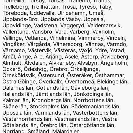
Tomelilla, Torsby, Torsås, Tranemo, Tranås,
Trelleborg, Trollhättan, Trosa, Tyresö, Täby,
Töreboda, Uddevalla, Ulricehamn, Umeå,
Upplands-Bro, Upplands Väsby, Uppsala,
Uppvidinge, Vadstena, Vaggeryd, Valdemarsvik,
Vallentuna, Vansbro, Vara, Varberg, Vaxholm,
Vellinge, Vetlanda, Vilhelmina, Vimmerby, Vindeln,
Vingåker, Vårgårda, Vänersborg, Vännäs, Värmdö,
Värnamo, Västervik, Västerås, Växjö, Ydre, Ystad,
Åmål, Ånge, Åre, Årjäng, Åsele, Åstorp, Åtvidaberg,
Älmhult, Älvdalen, Älvkarleby, Älvsbyn, Ängelholm,
Öckerö, Ödeshög, Örebro, Örkelljunga,
Örnsköldsvik, Östersund, Österåker, Östhammar,
Östra Göinge, Överkalix, Övertorneå, Blekinge län,
Dalarnas län, Gotlands län, Gävleborgs län,
Hallands län, Jämtlands län, Jönköpings län,
Kalmar län, Kronobergs län, Norrbottens län,
Skåne län, Stockholms län, Södermanlands län,
Uppsala län, Värmlands län, Västerbottens län,
Västernorrlands län, Västmanlands län, Västra
Götalands län, Örebro län, Östergötlands län,
Norrland, Småland, Mälardalen.