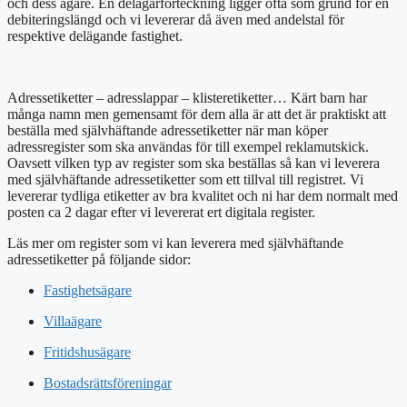
och dess ägare. En delägarförteckning ligger ofta som grund för en
debiteringslängd och vi levererar då även med andelstal för
respektive delägande fastighet.
Adressetiketter – adresslappar – klisteretiketter… Kärt barn har
många namn men gemensamt för dem alla är att det är praktiskt att
beställa med självhäftande adressetiketter när man köper
adressregister som ska användas för till exempel reklamutskick.
Oavsett vilken typ av register som ska beställas så kan vi leverera
med självhäftande adressetiketter som ett tillval till registret. Vi
levererar tydliga etiketter av bra kvalitet och ni har dem normalt med
posten ca 2 dagar efter vi levererat ert digitala register.
Läs mer om register som vi kan leverera med självhäftande
adressetiketter på följande sidor:
Fastighetsägare
Villaägare
Fritidshusägare
Bostadsrättsföreningar