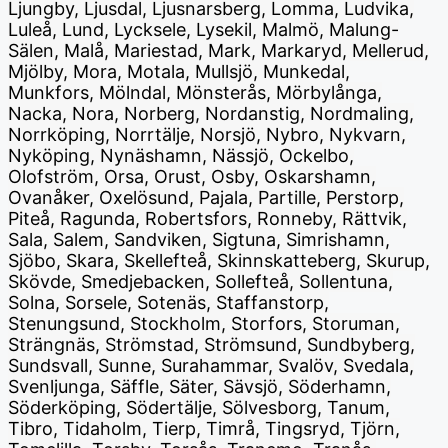
Ljungby, Ljusdal, Ljusnarsberg, Lomma, Ludvika,
Luleå, Lund, Lycksele, Lysekil, Malmö, Malung-
Sälen, Malå, Mariestad, Mark, Markaryd, Mellerud,
Mjölby, Mora, Motala, Mullsjö, Munkedal,
Munkfors, Mölndal, Mönsterås, Mörbylånga,
Nacka, Nora, Norberg, Nordanstig, Nordmaling,
Norrköping, Norrtälje, Norsjö, Nybro, Nykvarn,
Nyköping, Nynäshamn, Nässjö, Ockelbo,
Olofström, Orsa, Orust, Osby, Oskarshamn,
Ovanåker, Oxelösund, Pajala, Partille, Perstorp,
Piteå, Ragunda, Robertsfors, Ronneby, Rättvik,
Sala, Salem, Sandviken, Sigtuna, Simrishamn,
Sjöbo, Skara, Skellefteå, Skinnskatteberg, Skurup,
Skövde, Smedjebacken, Sollefteå, Sollentuna,
Solna, Sorsele, Sotenäs, Staffanstorp,
Stenungsund, Stockholm, Storfors, Storuman,
Strängnäs, Strömstad, Strömsund, Sundbyberg,
Sundsvall, Sunne, Surahammar, Svalöv, Svedala,
Svenljunga, Säffle, Säter, Sävsjö, Söderhamn,
Söderköping, Södertälje, Sölvesborg, Tanum,
Tibro, Tidaholm, Tierp, Timrå, Tingsryd, Tjörn,