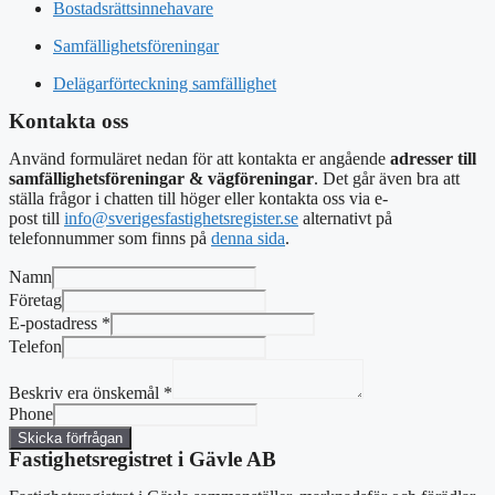
Bostadsrättsinnehavare
Samfällighetsföreningar
Delägarförteckning samfällighet
Kontakta oss
Använd formuläret nedan för att kontakta er angående
adresser till
samfällighetsföreningar & vägföreningar
. Det går även bra att
ställa frågor i chatten till höger eller kontakta oss via e-
post
till
info@sverigesfastighetsregister.se
alternativt
på
telefonnummer som finns på
denna sida
.
Namn
Företag
E-postadress
*
Telefon
Beskriv era önskemål
*
Phone
Skicka förfrågan
Fastighetsregistret i Gävle AB