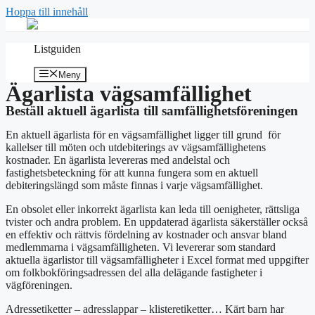
Hoppa till innehåll
Listguiden
Meny
Ägarlista vägsamfällighet
Beställ aktuell ägarlista till samfällighetsföreningen
En aktuell ägarlista för en vägsamfällighet ligger till grund för
kallelser till möten och utdebiterings av vägsamfällighetens
kostnader. En ägarlista levereras med andelstal och
fastighetsbeteckning för att kunna fungera som en aktuell
debiteringslängd som måste finnas i varje vägsamfällighet.
En obsolet eller inkorrekt ägarlista kan leda till oenigheter, rättsliga
tvister och andra problem. En uppdaterad ägarlista säkerställer också
en effektiv och rättvis fördelning av kostnader och ansvar bland
medlemmarna i vägsamfälligheten. Vi levererar som standard
aktuella ägarlistor till vägsamfälligheter i Excel format med uppgifter
om folkbokföringsadressen del alla delägande fastigheter i
vägföreningen.
Adressetiketter – adresslappar – klisteretiketter… Kärt barn har