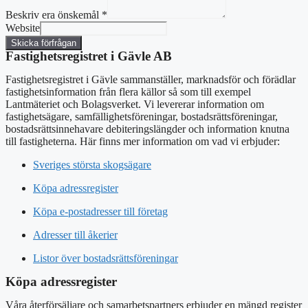
Beskriv era önskemål
*
Website
Skicka förfrågan
Fastighetsregistret i Gävle AB
Fastighetsregistret i Gävle sammanställer, marknadsför och förädlar
fastighetsinformation från flera källor så som till exempel
Lantmäteriet och Bolagsverket. Vi levererar information om
fastighetsägare, samfällighetsföreningar, bostadsrättsföreningar,
bostadsrättsinnehavare debiteringslängder och information knutna
till fastigheterna. Här finns mer information om vad vi erbjuder:
Sveriges största skogsägare
Köpa adressregister
Köpa e-postadresser till företag
Adresser till åkerier
Listor över bostadsrättsföreningar
Köpa adressregister
Våra återförsäljare och samarbetspartners erbjuder en mängd register