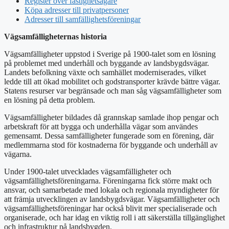
Register över fastighetsägare
Köpa adresser till privatpersoner
Adresser till samfällighetsföreningar
Vägsamfälligheternas historia
Vägsamfälligheter uppstod i Sverige på 1900-talet som en lösning
på problemet med underhåll och byggande av landsbygdsvägar.
Landets befolkning växte och samhället moderniserades, vilket
ledde till att ökad mobilitet och godstransporter krävde bättre vägar.
Statens resurser var begränsade och man såg vägsamfälligheter som
en lösning på detta problem.
Vägsamfälligheter bildades då grannskap samlade ihop pengar och
arbetskraft för att bygga och underhålla vägar som användes
gemensamt. Dessa samfälligheter fungerade som en förening, där
medlemmarna stod för kostnaderna för byggande och underhåll av
vägarna.
Under 1900-talet utvecklades vägsamfälligheter och
vägsamfällighetsföreningarna. Föreningarna fick större makt och
ansvar, och samarbetade med lokala och regionala myndigheter för
att främja utvecklingen av landsbygdsvägar. Vägsamfälligheter och
vägsamfällighetsföreningar har också blivit mer specialiserade och
organiserade, och har idag en viktig roll i att säkerställa tillgänglighet
och infrastruktur på landsbygden.