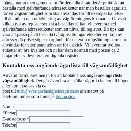
många namn men gemensamt för dem alla är att det är praktiskt att
beställa med självhäftande adressetiketter när man beställer ägarlista
för en vägsamfällighet som ska användas för till exempel kallelser
till årsmöten och utdebitering av vägföreningens kostnader. Oavsett
vilken typ av register som ska beställas så kan vi leverera med
självhäftande adressetiketter som ett tillval till registret. Ett tips kan
vara att passa på att beställa två uppsättningar etiketter vid köp av
adresser då priset stiger marginellt för en extra uppsättning som kan
användas för ytterligare adresser för utskick. Vi levererar tydliga
etiketter av bra kvalitet och ni har dem normalt med posten ca 2
dagar efter vi levererat ert digitala register.
Kontakta oss angående ägarlista till vägsamfällighet
Använd formuläret nedan för att kontakta oss angående
ägarlista
vägsamfällighet.
Det går även bra att ställa frågor i chatten till höger
eller kontakta oss via e-
post
till
info@sverigesfastighetsregister.se
alternativt
på
telefonnummer som finns på
denna sida
.
Namn
Företag
E-postadress
*
Telefon