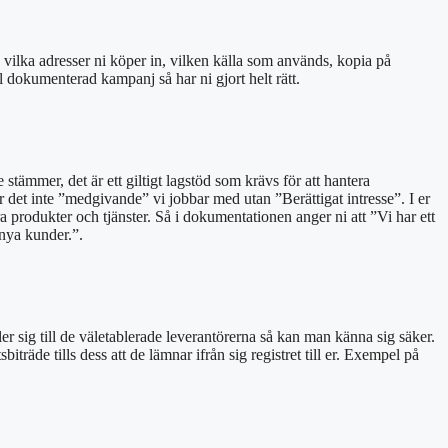
 vilka adresser ni köper in, vilken källa som används, kopia på
l dokumenterad kampanj så har ni gjort helt rätt.
stämmer, det är ett giltigt lagstöd som krävs för att hantera
r det inte ”medgivande” vi jobbar med utan ”Berättigat intresse”. I er
ra produkter och tjänster. Så i dokumentationen anger ni att ”Vi har ett
 nya kunder.”.
r sig till de väletablerade leverantörerna så kan man känna sig säker.
träde tills dess att de lämnar ifrån sig registret till er. Exempel på