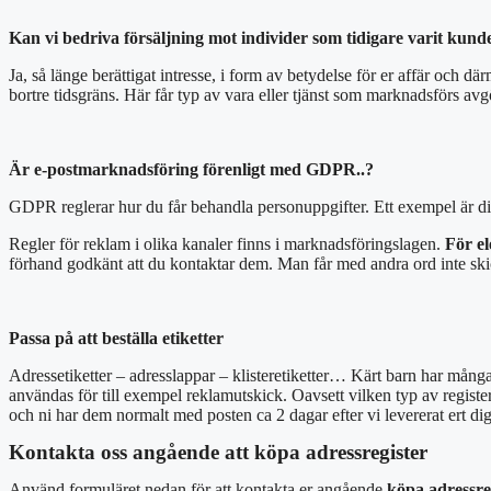
Kan vi bedriva försäljning mot individer som tidigare varit kund
Ja, så länge berättigat intresse, i form av betydelse för er affär och 
bortre tidsgräns. Här får typ av vara eller tjänst som marknadsförs a
Är e-postmarknadsföring förenligt med GDPR..?
GDPR reglerar hur du får behandla personuppgifter. Ett exempel är din
Regler för reklam i olika kanaler finns i marknadsföringslagen.
För e
förhand godkänt att du kontaktar dem. Man får med andra ord inte skic
Passa på att beställa etiketter
Adressetiketter – adresslappar – klisteretiketter… Kärt barn har många
användas för till exempel reklamutskick. Oavsett vilken typ av register s
och ni har dem normalt med posten ca 2 dagar efter vi levererat ert digit
Kontakta oss angående att köpa adressregister
Använd formuläret nedan för att kontakta er angående
köpa adressre