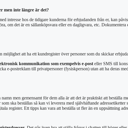
er men inte längre är det?
därmed intresse hos de tidigare kunderna för erbjudanden från er, kan på
vgöra, om det är en sällanköpsvara eller en dagligvara, etc. Dokumenter
 möjlighet att ha ett kundregister över personer som du skickar erbjuda
lektronisk kommunikation som exempelvis e-post
eller SMS till kons
ka e-postreklam till privatpersoner (fysiskperson) utan att ha deras me
 namn men gemensamt för dem alla är att det är praktiskt att beställa m
om ska beställas så kan vi leverera med självhäftande adressetiketter som et
ala register. Ett tipps kan vara att beställa ut fler än en uppsättning ad
gister
dresser
. Det går även bra att ställa frågor i chatten till höger eller