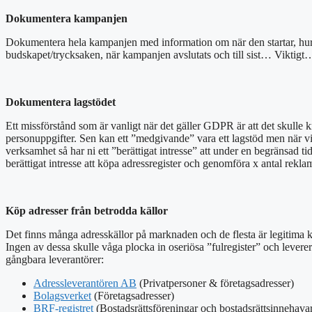
Dokumentera kampanjen
Dokumentera hela kampanjen med information om när den startar, hur må
budskapet/trycksaken, när kampanjen avslutats och till sist… Viktigt… 
Dokumentera lagstödet
Ett missförstånd som är vanligt när det gäller GDPR är att det skulle k
personuppgifter. Sen kan ett ”medgivande” vara ett lagstöd men när vi 
verksamhet så har ni ett ”berättigat intresse” att under en begränsad ti
berättigat intresse att köpa adressregister och genomföra x antal rekla
Köp adresser från betrodda källor
Det finns många adresskällor på marknaden och de flesta är legitima k
Ingen av dessa skulle våga plocka in oseriösa ”fulregister” och leverera 
gångbara leverantörer:
Adressleverantören AB
(Privatpersoner & företagsadresser)
Bolagsverket
(Företagsadresser)
BRF-registret
(Bostadsrättsföreningar och bostadsrättsinnehava