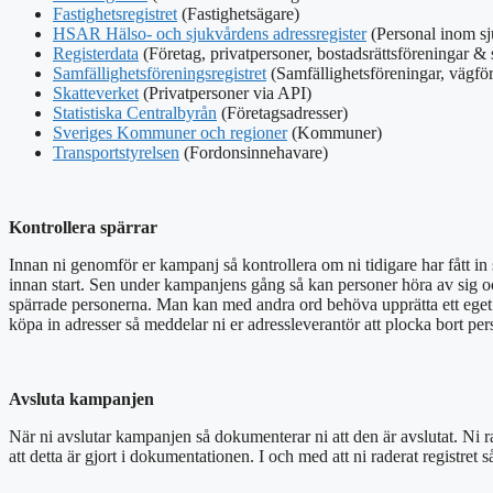
Fastighetsregistret
(Fastighetsägare)
HSAR Hälso- och sjukvårdens adressregister
(Personal inom s
Registerdata
(Företag, privatpersoner, bostadsrättsföreningar & 
Samfällighetsföreningsregistret
(Samfällighetsföreningar, vägf
Skatteverket
(Privatpersoner via API)
Statistiska Centralbyrån
(Företagsadresser)
Sveriges Kommuner och regioner
(Kommuner)
Transportstyrelsen
(Fordonsinnehavare)
Kontrollera spärrar
Innan ni genomför er kampanj så kontrollera om ni tidigare har fått in s
innan start. Sen under kampanjens gång så kan personer höra av sig och
spärrade personerna. Man kan med andra ord behöva upprätta ett eget 
köpa in adresser så meddelar ni er adressleverantör att plocka bort per
Avsluta kampanjen
När ni avslutar kampanjen så dokumenterar ni att den är avslutat. Ni rad
att detta är gjort i dokumentationen. I och med att ni raderat registre