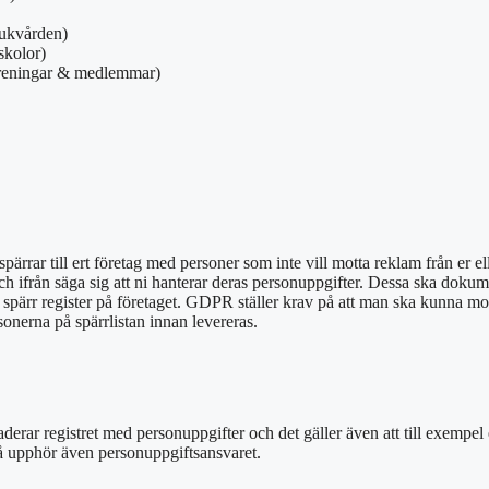
jukvården)
skolor)
öreningar & medlemmar)
pärrar till ert företag med personer som inte vill motta reklam från er el
 ifrån säga sig att ni hanterar deras personuppgifter. Dessa ska dokumen
spärr register på företaget. GDPR ställer krav på att man ska kunna mo
sonerna på spärrlistan innan levereras.
erar registret med personuppgifter och det gäller även att till exempel e
t så upphör även personuppgiftsansvaret.