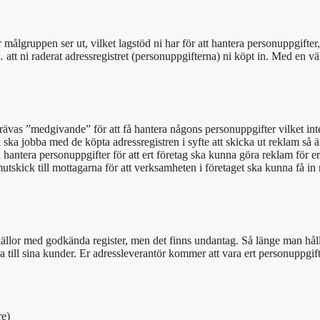
lgruppen ser ut, vilket lagstöd ni har för att hantera personuppgifter,
att ni raderat adressregistret (personuppgifterna) ni köpt in. Med en vä
rävas ”medgivande” för att få hantera någons personuppgifter vilket inte 
ska jobba med de köpta adressregistren i syfte att skicka ut reklam så ä
d hantera personuppgifter för att ert företag ska kunna göra reklam för e
mutskick till mottagarna för att verksamheten i företaget ska kunna få in
ällor med godkända register, men det finns undantag. Så länge man hålle
till sina kunder. Er adressleverantör kommer att vara ert personuppgiftsbi
re)