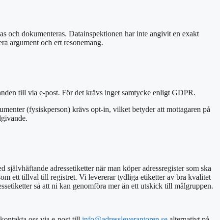
visas och dokumenteras.
Datainspektionen har inte angivit en exakt
a era argument och ert resonemang.
nden till via e-post. För det krävs inget samtycke enligt GDPR.
umenter (fysiskperson) krävs opt-in, vilket betyder att mottagaren på
dgivande.
ed självhäftande adressetiketter när man köper adressregister som ska
t tillval till registret. Vi levererar tydliga etiketter av bra kvalitet
ressetiketter så att ni kan genomföra mer än ett utskick till målgruppen.
kontakta oss via e-post
till
info@adressleverantoren.se
alternativt
på