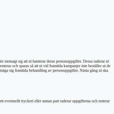
ler motsagt sig att ni hanterar deras personuppgifter. Dessa raderar ni
teras och sparas så att ni vid framtida kampanjer inte beställer ut de
tsäga sig framtida behandlin
g av personuppgifter. Nästa gång ni ska
tt eventuellt tryckeri eller annan part raderar uppgifterna och noterar