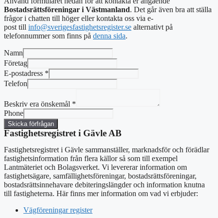
Använd formuläret nedan för att kontakta er angående
Bostadsrättsföreningar i Västmanland
. Det går även bra att ställa
frågor i chatten till höger eller kontakta oss via e-
post
till
info@sverigesfastighetsregister.se
alternativt
på
telefonnummer som finns på
denna sida
.
Namn
Företag
E-postadress
*
Telefon
Beskriv era önskemål
*
Phone
Skicka förfrågan
Fastighetsregistret i Gävle AB
Fastighetsregistret i Gävle sammanställer, marknadsför och förädlar
fastighetsinformation från flera källor så som till exempel
Lantmäteriet och Bolagsverket. Vi levererar information om
fastighetsägare, samfällighetsföreningar, bostadsrättsföreningar,
bostadsrättsinnehavare debiteringslängder och information knutna
till fastigheterna. Här finns mer information om vad vi erbjuder:
Vägföreningar register