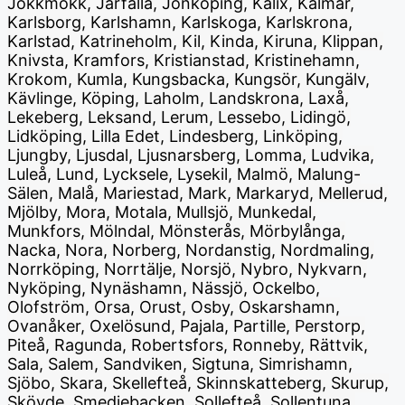
Jokkmokk, Järfälla, Jönköping, Kalix, Kalmar,
Karlsborg, Karlshamn, Karlskoga, Karlskrona,
Karlstad, Katrineholm, Kil, Kinda, Kiruna, Klippan,
Knivsta, Kramfors, Kristianstad, Kristinehamn,
Krokom, Kumla, Kungsbacka, Kungsör, Kungälv,
Kävlinge, Köping, Laholm, Landskrona, Laxå,
Lekeberg, Leksand, Lerum, Lessebo, Lidingö,
Lidköping, Lilla Edet, Lindesberg, Linköping,
Ljungby, Ljusdal, Ljusnarsberg, Lomma, Ludvika,
Luleå, Lund, Lycksele, Lysekil, Malmö, Malung-
Sälen, Malå, Mariestad, Mark, Markaryd, Mellerud,
Mjölby, Mora, Motala, Mullsjö, Munkedal,
Munkfors, Mölndal, Mönsterås, Mörbylånga,
Nacka, Nora, Norberg, Nordanstig, Nordmaling,
Norrköping, Norrtälje, Norsjö, Nybro, Nykvarn,
Nyköping, Nynäshamn, Nässjö, Ockelbo,
Olofström, Orsa, Orust, Osby, Oskarshamn,
Ovanåker, Oxelösund, Pajala, Partille, Perstorp,
Piteå, Ragunda, Robertsfors, Ronneby, Rättvik,
Sala, Salem, Sandviken, Sigtuna, Simrishamn,
Sjöbo, Skara, Skellefteå, Skinnskatteberg, Skurup,
Skövde, Smedjebacken, Sollefteå, Sollentuna,