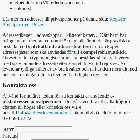
Boendeform (Villa/flerbostadshus)
Inkomst
Läs mer om adresser till privatpersoner på denna sida:
Register
Privatpersoner Priser
Adressetiketter – adresslappar – klisteretiketter… Kärt barn har
många namn men gemensamt för dem alla är att det är praktiskt att
beställa med
självhäftande adressetiketter
när man köper
adressregister som ska användas för till exempel reklamutskick.
Oavsett vilken typ av register som ska beställas så kan vi leverera
med självhäftande adressetiketter som ett tillval till registret. Vi
levererar tydliga etiketter av bra kvalitet och ni har dem normalt med
posten ca 2 dagar efter vi levererat ert digitala register.
Kontakta oss
Använd formuläret nedan för att kontakta er angående
e-
postadresser privatpersoner
. Det går även bra att ställa frågor i
chatten till höger eller
kontakta oss via e-
post
till
info@adressleverantoren.se
alternativt
på telefonnummer
070-598 12 22.
Namn
Företag