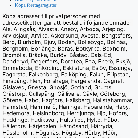
Köpa företagsregister
Köpa adresser till privatpersoner med
adressetiketter går att beställa i följande områden
Ale, Alingsås, Alvesta, Aneby, Arboga, Arjeplog,
Arvidsjaur, Arvika, Askersund, Avesta, Bengtsfors,
Berg, Bjurholm, Bjuv, Boden, Bollebygd, Bollnäs,
Borgholm, Borlänge, Borås, Botkyrka, Boxholm,
Bromölla, Bräcke, Burlöv, Båstad, Dals-Ed,
Danderyd, Degerfors, Dorotea, Eda, Ekerö, Eksjö,
Emmaboda, Enköping, Eskilstuna, Eslöv, Essunga,
Fagersta, Falkenberg, Falköping, Falun, Filipstad,
Finspång, Flen, Forshaga, Färgelanda, Gagnef,
Gislaved, Gnesta, Gnosjö, Gotland, Grums,
Grästorp, Gullspång, Gällivare, Gävle, Göteborg,
Götene, Habo, Hagfors, Hallsberg, Hallstahammar,
Halmstad, Hammarö, Haninge, Haparanda, Heby,
Hedemora, Helsingborg, Herrljunga, Hjo, Hofors,
Huddinge, Hudiksvall, Hultsfred, Hylte, Håbo,
Hällefors, Härjedalen, Härnösand, Härryda,
Hässleholm, Höganäs, Högsby, Hörby, Höör,