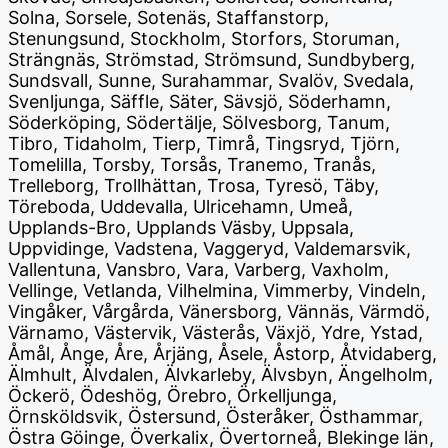
Solna, Sorsele, Sotenäs, Staffanstorp,
Stenungsund, Stockholm, Storfors, Storuman,
Strängnäs, Strömstad, Strömsund, Sundbyberg,
Sundsvall, Sunne, Surahammar, Svalöv, Svedala,
Svenljunga, Säffle, Säter, Sävsjö, Söderhamn,
Söderköping, Södertälje, Sölvesborg, Tanum,
Tibro, Tidaholm, Tierp, Timrå, Tingsryd, Tjörn,
Tomelilla, Torsby, Torsås, Tranemo, Tranås,
Trelleborg, Trollhättan, Trosa, Tyresö, Täby,
Töreboda, Uddevalla, Ulricehamn, Umeå,
Upplands-Bro, Upplands Väsby, Uppsala,
Uppvidinge, Vadstena, Vaggeryd, Valdemarsvik,
Vallentuna, Vansbro, Vara, Varberg, Vaxholm,
Vellinge, Vetlanda, Vilhelmina, Vimmerby, Vindeln,
Vingåker, Vårgårda, Vänersborg, Vännäs, Värmdö,
Värnamo, Västervik, Västerås, Växjö, Ydre, Ystad,
Åmål, Ånge, Åre, Årjäng, Åsele, Åstorp, Åtvidaberg,
Älmhult, Älvdalen, Älvkarleby, Älvsbyn, Ängelholm,
Öckerö, Ödeshög, Örebro, Örkelljunga,
Örnsköldsvik, Östersund, Österåker, Östhammar,
Östra Göinge, Överkalix, Övertorneå, Blekinge län,