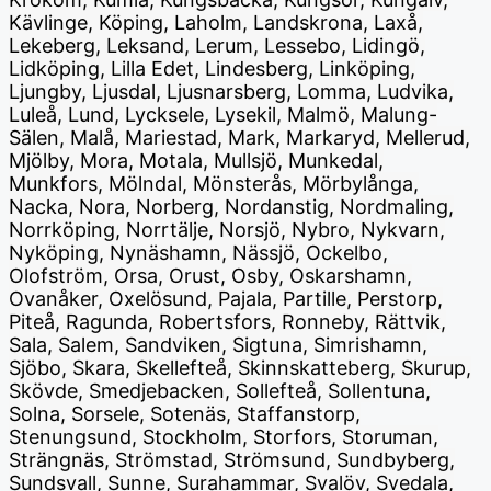
Kävlinge, Köping, Laholm, Landskrona, Laxå,
Lekeberg, Leksand, Lerum, Lessebo, Lidingö,
Lidköping, Lilla Edet, Lindesberg, Linköping,
Ljungby, Ljusdal, Ljusnarsberg, Lomma, Ludvika,
Luleå, Lund, Lycksele, Lysekil, Malmö, Malung-
Sälen, Malå, Mariestad, Mark, Markaryd, Mellerud,
Mjölby, Mora, Motala, Mullsjö, Munkedal,
Munkfors, Mölndal, Mönsterås, Mörbylånga,
Nacka, Nora, Norberg, Nordanstig, Nordmaling,
Norrköping, Norrtälje, Norsjö, Nybro, Nykvarn,
Nyköping, Nynäshamn, Nässjö, Ockelbo,
Olofström, Orsa, Orust, Osby, Oskarshamn,
Ovanåker, Oxelösund, Pajala, Partille, Perstorp,
Piteå, Ragunda, Robertsfors, Ronneby, Rättvik,
Sala, Salem, Sandviken, Sigtuna, Simrishamn,
Sjöbo, Skara, Skellefteå, Skinnskatteberg, Skurup,
Skövde, Smedjebacken, Sollefteå, Sollentuna,
Solna, Sorsele, Sotenäs, Staffanstorp,
Stenungsund, Stockholm, Storfors, Storuman,
Strängnäs, Strömstad, Strömsund, Sundbyberg,
Sundsvall, Sunne, Surahammar, Svalöv, Svedala,