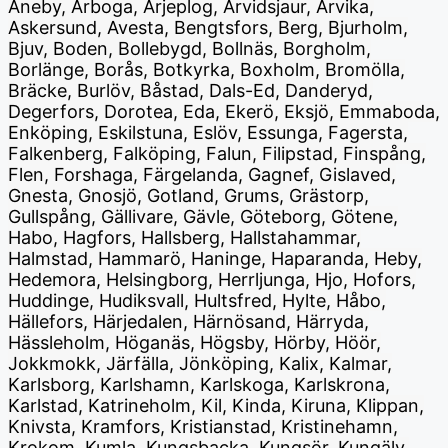
Aneby, Arboga, Arjeplog, Arvidsjaur, Arvika,
Askersund, Avesta, Bengtsfors, Berg, Bjurholm,
Bjuv, Boden, Bollebygd, Bollnäs, Borgholm,
Borlänge, Borås, Botkyrka, Boxholm, Bromölla,
Bräcke, Burlöv, Båstad, Dals-Ed, Danderyd,
Degerfors, Dorotea, Eda, Ekerö, Eksjö, Emmaboda,
Enköping, Eskilstuna, Eslöv, Essunga, Fagersta,
Falkenberg, Falköping, Falun, Filipstad, Finspång,
Flen, Forshaga, Färgelanda, Gagnef, Gislaved,
Gnesta, Gnosjö, Gotland, Grums, Grästorp,
Gullspång, Gällivare, Gävle, Göteborg, Götene,
Habo, Hagfors, Hallsberg, Hallstahammar,
Halmstad, Hammarö, Haninge, Haparanda, Heby,
Hedemora, Helsingborg, Herrljunga, Hjo, Hofors,
Huddinge, Hudiksvall, Hultsfred, Hylte, Håbo,
Hällefors, Härjedalen, Härnösand, Härryda,
Hässleholm, Höganäs, Högsby, Hörby, Höör,
Jokkmokk, Järfälla, Jönköping, Kalix, Kalmar,
Karlsborg, Karlshamn, Karlskoga, Karlskrona,
Karlstad, Katrineholm, Kil, Kinda, Kiruna, Klippan,
Knivsta, Kramfors, Kristianstad, Kristinehamn,
Krokom, Kumla, Kungsbacka, Kungsör, Kungälv,