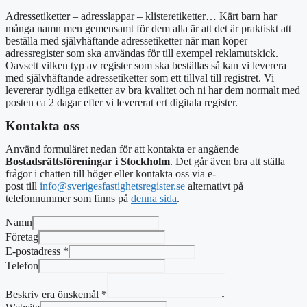
Adressetiketter – adresslappar – klisteretiketter… Kärt barn har
många namn men gemensamt för dem alla är att det är praktiskt att
beställa med
självhäftande adressetiketter
när man köper
adressregister som ska användas för till exempel reklamutskick.
Oavsett vilken typ av register som ska beställas så kan vi leverera
med självhäftande adressetiketter som ett tillval till registret. Vi
levererar tydliga etiketter av bra kvalitet och ni har dem normalt med
posten ca 2 dagar efter vi levererat ert digitala register.
Kontakta oss
Använd formuläret nedan för att kontakta er angående
Bostadsrättsföreningar i Stockholm
. Det går även bra att ställa
frågor i chatten till höger eller kontakta oss via e-
post
till
info@sverigesfastighetsregister.se
alternativt
på
telefonnummer som finns på
denna sida
.
Namn
Företag
E-postadress
*
Telefon
Beskriv era önskemål
*