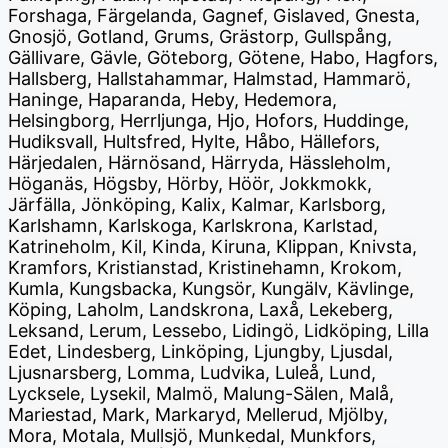
Forshaga, Färgelanda, Gagnef, Gislaved, Gnesta,
Gnosjö, Gotland, Grums, Grästorp, Gullspång,
Gällivare, Gävle, Göteborg, Götene, Habo, Hagfors,
Hallsberg, Hallstahammar, Halmstad, Hammarö,
Haninge, Haparanda, Heby, Hedemora,
Helsingborg, Herrljunga, Hjo, Hofors, Huddinge,
Hudiksvall, Hultsfred, Hylte, Håbo, Hällefors,
Härjedalen, Härnösand, Härryda, Hässleholm,
Höganäs, Högsby, Hörby, Höör, Jokkmokk,
Järfälla, Jönköping, Kalix, Kalmar, Karlsborg,
Karlshamn, Karlskoga, Karlskrona, Karlstad,
Katrineholm, Kil, Kinda, Kiruna, Klippan, Knivsta,
Kramfors, Kristianstad, Kristinehamn, Krokom,
Kumla, Kungsbacka, Kungsör, Kungälv, Kävlinge,
Köping, Laholm, Landskrona, Laxå, Lekeberg,
Leksand, Lerum, Lessebo, Lidingö, Lidköping, Lilla
Edet, Lindesberg, Linköping, Ljungby, Ljusdal,
Ljusnarsberg, Lomma, Ludvika, Luleå, Lund,
Lycksele, Lysekil, Malmö, Malung-Sälen, Malå,
Mariestad, Mark, Markaryd, Mellerud, Mjölby,
Mora, Motala, Mullsjö, Munkedal, Munkfors,