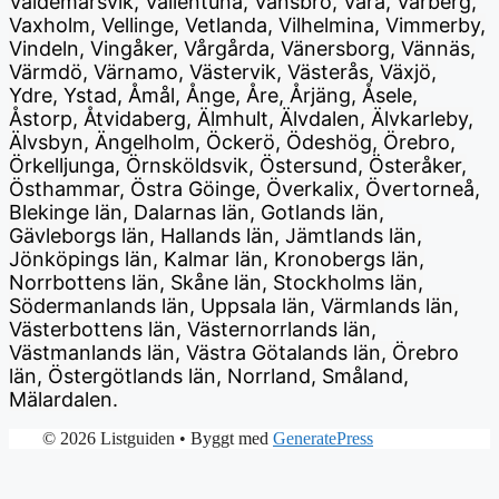
Valdemarsvik, Vallentuna, Vansbro, Vara, Varberg,
Vaxholm, Vellinge, Vetlanda, Vilhelmina, Vimmerby,
Vindeln, Vingåker, Vårgårda, Vänersborg, Vännäs,
Värmdö, Värnamo, Västervik, Västerås, Växjö,
Ydre, Ystad, Åmål, Ånge, Åre, Årjäng, Åsele,
Åstorp, Åtvidaberg, Älmhult, Älvdalen, Älvkarleby,
Älvsbyn, Ängelholm, Öckerö, Ödeshög, Örebro,
Örkelljunga, Örnsköldsvik, Östersund, Österåker,
Östhammar, Östra Göinge, Överkalix, Övertorneå,
Blekinge län, Dalarnas län, Gotlands län,
Gävleborgs län, Hallands län, Jämtlands län,
Jönköpings län, Kalmar län, Kronobergs län,
Norrbottens län, Skåne län, Stockholms län,
Södermanlands län, Uppsala län, Värmlands län,
Västerbottens län, Västernorrlands län,
Västmanlands län, Västra Götalands län, Örebro
län, Östergötlands län, Norrland, Småland,
Mälardalen.
© 2026 Listguiden
• Byggt med
GeneratePress