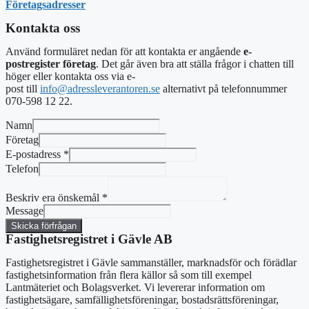
Företagsadresser
Kontakta oss
Använd formuläret nedan för att kontakta er angående
e-
postregister företag
. Det går även bra att ställa frågor i chatten till
höger eller
kontakta oss via e-
post
till
info@adressleverantoren.se
alternativt
på telefonnummer
070-598 12 22.
Namn
Företag
E-postadress
*
Telefon
Beskriv era önskemål
*
Message
Skicka förfrågan
Fastighetsregistret i Gävle AB
Fastighetsregistret i Gävle sammanställer, marknadsför och förädlar
fastighetsinformation från flera källor så som till exempel
Lantmäteriet och Bolagsverket. Vi levererar information om
fastighetsägare, samfällighetsföreningar, bostadsrättsföreningar,