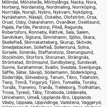
Mölndal, Mönsterås, Mörbylånga, Nacka, Nora,
Norberg, Nordanstig, Nordmaling, Norrköping,
Norrtälje, Norsjö, Nybro, Nykvarn, Nyköping,
Nynäshamn, Nässjö, Ockelbo, Olofström, Orsa,
Orust, Osby, Oskarshamn, Ovanåker, Oxelösund,
Pajala, Partille, Perstorp, Piteå, Ragunda,
Robertsfors, Ronneby, Rättvik, Sala, Salem,
Sandviken, Sigtuna, Simrishamn, Sjöbo, Skara,
Skellefteå, Skinnskatteberg, Skurup, Skövde,
Smedjebacken, Sollefteå, Sollentuna, Solna,
Sorsele, Sotenäs, Staffanstorp, Stenungsund,
Stockholm, Storfors, Storuman, Strängnäs,
Strömstad, Strömsund, Sundbyberg, Sundsvall,
Sunne, Surahammar, Svalöv, Svedala, Svenljunga,
Säffle, Säter, Sävsjö, Söderhamn, Söderköping,
Södertälje, Sölvesborg, Tanum, Tibro, Tidaholm,
Tierp, Timrå, Tingsryd, Tjörn, Tomelilla, Torsby,
Torsås, Tranemo, Tranås, Trelleborg, Trollhättan,
Trosa, Tyresö, Täby, Töreboda, Uddevalla,
Ulricehamn, Umeå, Upplands-Bro, Upplands
Väsby, Uppsala, Uppvidinge, Vadstena, Vaggeryd,