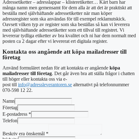
Adressetiketter – adresslappar – klisteretiketter… Kärt barn har
många namn men gemensamt för dem alla är att det är praktiskt att
beställa med självhäftande adressetiketter när man köper
adressregister som ska användas för till exempel reklamutskick.
Oavsett vilken typ av register som ska beställas så kan vi leverera
med självhäftande adressetiketter som ett tillval till registret. Vi
levererar tydliga etiketter av bra kvalitet och ni har dem normalt med
posten ca 2 dagar efter vi levererat ert digitala register.
Kontakta oss angående att köpa mailadresser till
företag
Använd formuläret nedan för att kontakta er angående
köpa
mailadresser till företag
. Det går även bra att ställa frågor i chatten
till höger eller
kontakta oss via e-
post
till
info@adressleverantoren.se
alternativt
på telefonnummer
070-598 12 22.
Namn
Företag
E-postadress
*
Telefon
Beskriv era önskemål
*