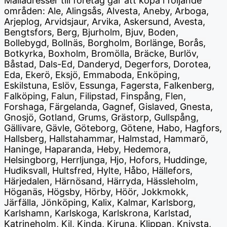
Mailadresser till företag går att köpa i följande
områden: Ale, Alingsås, Alvesta, Aneby, Arboga,
Arjeplog, Arvidsjaur, Arvika, Askersund, Avesta,
Bengtsfors, Berg, Bjurholm, Bjuv, Boden,
Bollebygd, Bollnäs, Borgholm, Borlänge, Borås,
Botkyrka, Boxholm, Bromölla, Bräcke, Burlöv,
Båstad, Dals-Ed, Danderyd, Degerfors, Dorotea,
Eda, Ekerö, Eksjö, Emmaboda, Enköping,
Eskilstuna, Eslöv, Essunga, Fagersta, Falkenberg,
Falköping, Falun, Filipstad, Finspång, Flen,
Forshaga, Färgelanda, Gagnef, Gislaved, Gnesta,
Gnosjö, Gotland, Grums, Grästorp, Gullspång,
Gällivare, Gävle, Göteborg, Götene, Habo, Hagfors,
Hallsberg, Hallstahammar, Halmstad, Hammarö,
Haninge, Haparanda, Heby, Hedemora,
Helsingborg, Herrljunga, Hjo, Hofors, Huddinge,
Hudiksvall, Hultsfred, Hylte, Håbo, Hällefors,
Härjedalen, Härnösand, Härryda, Hässleholm,
Höganäs, Högsby, Hörby, Höör, Jokkmokk,
Järfälla, Jönköping, Kalix, Kalmar, Karlsborg,
Karlshamn, Karlskoga, Karlskrona, Karlstad,
Katrineholm, Kil, Kinda, Kiruna, Klippan, Knivsta,