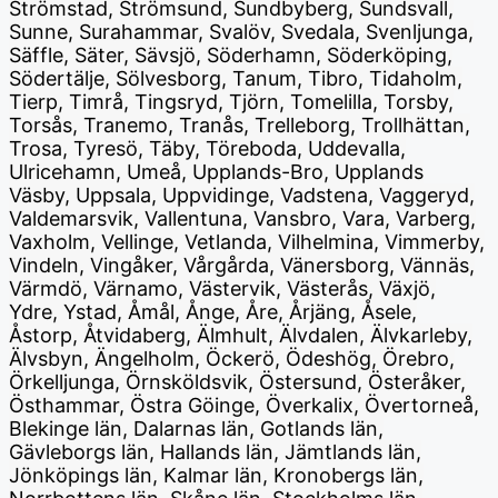
Strömstad, Strömsund, Sundbyberg, Sundsvall,
Sunne, Surahammar, Svalöv, Svedala, Svenljunga,
Säffle, Säter, Sävsjö, Söderhamn, Söderköping,
Södertälje, Sölvesborg, Tanum, Tibro, Tidaholm,
Tierp, Timrå, Tingsryd, Tjörn, Tomelilla, Torsby,
Torsås, Tranemo, Tranås, Trelleborg, Trollhättan,
Trosa, Tyresö, Täby, Töreboda, Uddevalla,
Ulricehamn, Umeå, Upplands-Bro, Upplands
Väsby, Uppsala, Uppvidinge, Vadstena, Vaggeryd,
Valdemarsvik, Vallentuna, Vansbro, Vara, Varberg,
Vaxholm, Vellinge, Vetlanda, Vilhelmina, Vimmerby,
Vindeln, Vingåker, Vårgårda, Vänersborg, Vännäs,
Värmdö, Värnamo, Västervik, Västerås, Växjö,
Ydre, Ystad, Åmål, Ånge, Åre, Årjäng, Åsele,
Åstorp, Åtvidaberg, Älmhult, Älvdalen, Älvkarleby,
Älvsbyn, Ängelholm, Öckerö, Ödeshög, Örebro,
Örkelljunga, Örnsköldsvik, Östersund, Österåker,
Östhammar, Östra Göinge, Överkalix, Övertorneå,
Blekinge län, Dalarnas län, Gotlands län,
Gävleborgs län, Hallands län, Jämtlands län,
Jönköpings län, Kalmar län, Kronobergs län,