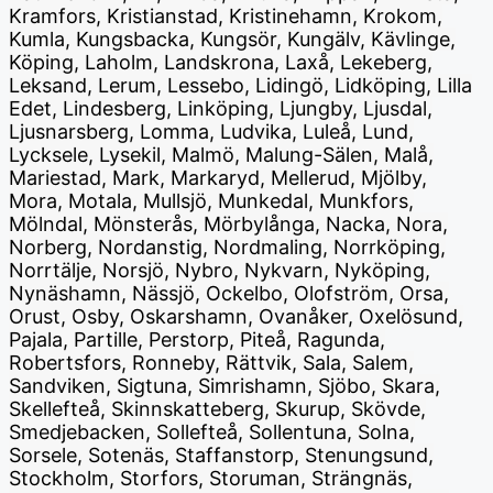
Kramfors, Kristianstad, Kristinehamn, Krokom,
Kumla, Kungsbacka, Kungsör, Kungälv, Kävlinge,
Köping, Laholm, Landskrona, Laxå, Lekeberg,
Leksand, Lerum, Lessebo, Lidingö, Lidköping, Lilla
Edet, Lindesberg, Linköping, Ljungby, Ljusdal,
Ljusnarsberg, Lomma, Ludvika, Luleå, Lund,
Lycksele, Lysekil, Malmö, Malung-Sälen, Malå,
Mariestad, Mark, Markaryd, Mellerud, Mjölby,
Mora, Motala, Mullsjö, Munkedal, Munkfors,
Mölndal, Mönsterås, Mörbylånga, Nacka, Nora,
Norberg, Nordanstig, Nordmaling, Norrköping,
Norrtälje, Norsjö, Nybro, Nykvarn, Nyköping,
Nynäshamn, Nässjö, Ockelbo, Olofström, Orsa,
Orust, Osby, Oskarshamn, Ovanåker, Oxelösund,
Pajala, Partille, Perstorp, Piteå, Ragunda,
Robertsfors, Ronneby, Rättvik, Sala, Salem,
Sandviken, Sigtuna, Simrishamn, Sjöbo, Skara,
Skellefteå, Skinnskatteberg, Skurup, Skövde,
Smedjebacken, Sollefteå, Sollentuna, Solna,
Sorsele, Sotenäs, Staffanstorp, Stenungsund,
Stockholm, Storfors, Storuman, Strängnäs,