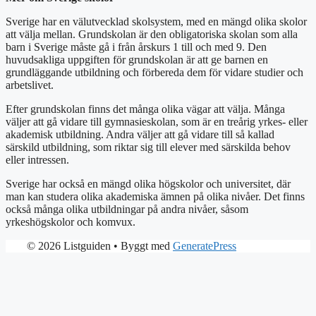
Sverige har en välutvecklad skolsystem, med en mängd olika skolor
att välja mellan. Grundskolan är den obligatoriska skolan som alla
barn i Sverige måste gå i från årskurs 1 till och med 9. Den
huvudsakliga uppgiften för grundskolan är att ge barnen en
grundläggande utbildning och förbereda dem för vidare studier och
arbetslivet.
Efter grundskolan finns det många olika vägar att välja. Många
väljer att gå vidare till gymnasieskolan, som är en treårig yrkes- eller
akademisk utbildning. Andra väljer att gå vidare till så kallad
särskild utbildning, som riktar sig till elever med särskilda behov
eller intressen.
Sverige har också en mängd olika högskolor och universitet, där
man kan studera olika akademiska ämnen på olika nivåer. Det finns
också många olika utbildningar på andra nivåer, såsom
yrkeshögskolor och komvux.
© 2026 Listguiden
• Byggt med
GeneratePress