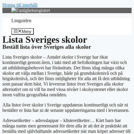
Hoppa till innehåll
Listguiden
Meny
Lista Sveriges skolor
Beställ lista över Sveriges alla skolor
Lista Sveriges skolor – Antalet skolor i Sverige har ökat
kontinuerligt genom åren, i takt med att befolkningen har växt och
att utbildningsbehovet har förändrats. Det finns idag många olika
skolor att välja mellan i Sverige, både på grundskolenivå och på
högskolenivå, och det finns möjligheter för alla att få den utbildning
som passar dem bäst. Vi levererar listor över Sveriges alla skolor
alternativt om ni vill ha med vissa nivåer i skolsystemet eller skolor
inom valfria geografiska områden.
Alla listor över skolor i Sverige uppdateras kontinuerligt och när ni
beställer er lista har ni de senaste uppdateringarna med i leveransen.
Adressetiketter – adresslappar – klisteretiketter… Kärt barn har
många namn men gemensamt för dem alla är att det är praktiskt att
beställa med självhäftande adressetiketter när man köper adresser till