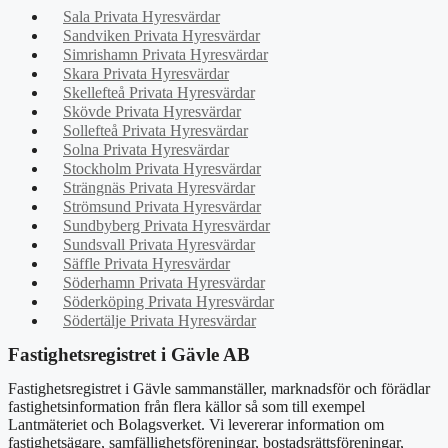
Sala Privata Hyresvärdar
Sandviken Privata Hyresvärdar
Simrishamn Privata Hyresvärdar
Skara Privata Hyresvärdar
Skellefteå Privata Hyresvärdar
Skövde Privata Hyresvärdar
Sollefteå Privata Hyresvärdar
Solna Privata Hyresvärdar
Stockholm Privata Hyresvärdar
Strängnäs Privata Hyresvärdar
Strömsund Privata Hyresvärdar
Sundbyberg Privata Hyresvärdar
Sundsvall Privata Hyresvärdar
Säffle Privata Hyresvärdar
Söderhamn Privata Hyresvärdar
Söderköping Privata Hyresvärdar
Södertälje Privata Hyresvärdar
Fastighetsregistret i Gävle AB
Fastighetsregistret i Gävle sammanställer, marknadsför och förädlar
fastighetsinformation från flera källor så som till exempel
Lantmäteriet och Bolagsverket. Vi levererar information om
fastighetsägare, samfällighetsföreningar, bostadsrättsföreningar,