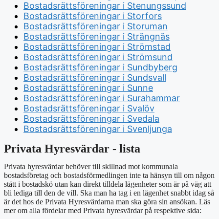
Bostadsrättsföreningar i Stenungssund
Bostadsrättsföreningar i Storfors
Bostadsrättsföreningar i Storuman
Bostadsrättsföreningar i Strängnäs
Bostadsrättsföreningar i Strömstad
Bostadsrättsföreningar i Strömsund
Bostadsrättsföreningar i Sundbyberg
Bostadsrättsföreningar i Sundsvall
Bostadsrättsföreningar i Sunne
Bostadsrättsföreningar i Surahammar
Bostadsrättsföreningar i Svalöv
Bostadsrättsföreningar i Svedala
Bostadsrättsföreningar i Svenljunga
Privata Hyresvärdar - lista
Privata hyresvärdar behöver till skillnad mot kommunala
bostadsföretag och bostadsförmedlingen inte ta hänsyn till om någon
stått i bostadskö utan kan direkt tilldela lägenheter som är på väg att
bli lediga till den de vill. Ska man ha tag i en lägenhet snabbt idag så
är det hos de Privata Hyresvärdarna man ska göra sin ansökan. Läs
mer om alla fördelar med Privata hyresvärdar på respektive sida: