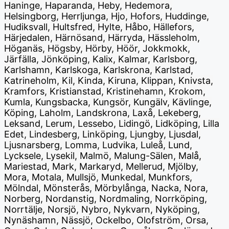
Haninge, Haparanda, Heby, Hedemora,
Helsingborg, Herrljunga, Hjo, Hofors, Huddinge,
Hudiksvall, Hultsfred, Hylte, Håbo, Hällefors,
Härjedalen, Härnösand, Härryda, Hässleholm,
Höganäs, Högsby, Hörby, Höör, Jokkmokk,
Järfälla, Jönköping, Kalix, Kalmar, Karlsborg,
Karlshamn, Karlskoga, Karlskrona, Karlstad,
Katrineholm, Kil, Kinda, Kiruna, Klippan, Knivsta,
Kramfors, Kristianstad, Kristinehamn, Krokom,
Kumla, Kungsbacka, Kungsör, Kungälv, Kävlinge,
Köping, Laholm, Landskrona, Laxå, Lekeberg,
Leksand, Lerum, Lessebo, Lidingö, Lidköping, Lilla
Edet, Lindesberg, Linköping, Ljungby, Ljusdal,
Ljusnarsberg, Lomma, Ludvika, Luleå, Lund,
Lycksele, Lysekil, Malmö, Malung-Sälen, Malå,
Mariestad, Mark, Markaryd, Mellerud, Mjölby,
Mora, Motala, Mullsjö, Munkedal, Munkfors,
Mölndal, Mönsterås, Mörbylånga, Nacka, Nora,
Norberg, Nordanstig, Nordmaling, Norrköping,
Norrtälje, Norsjö, Nybro, Nykvarn, Nyköping,
Nynäshamn, Nässjö, Ockelbo, Olofström, Orsa,