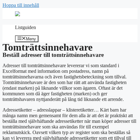
Hoppa till innehåll
Listguiden
Meny
Tomträttsinnehavare
Beställ adresser till tomträttsinnehavare
Adresser till tomträttsinnehavare levererar vi som standard i
Excelformat med information om postadress, namn på
tomträttsinnehavarna och även fastighetsbeteckning som tillval.
Tomträttsinnehavare är den som har rätt att använda fastigheten
(endast marken) på liknande villkor som ägaren. Oftast är det
kommunen som då äger fastigheten (marken) och ger
tomträttshavaren nyttjanderätt på lång tid liknande ett arrende.
Adressetiketter – adresslappar – klisteretiketter… Kärt barn har
många namn men gemensamt för dem alla är att det är praktiskt att
beställa med självhäftande adressetiketter när man köper adresser till
tomträttsinnehavare som ska användas för till exempel
reklamutskick. Oavsett vilken typ av register som ska beställas så
kan vi leverera med självhäftande adressetiketter som ett tillval till