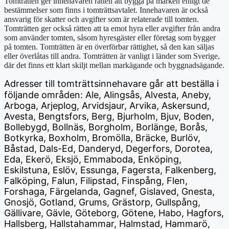
Tomträtten ger innehavaren rätten att bygga på marken enligt de
bestämmelser som finns i tomträttsavtalet. Innehavaren är också
ansvarig för skatter och avgifter som är relaterade till tomten.
Tomträtten ger också rätten att ta emot hyra eller avgifter från andra
som använder tomten, såsom hyresgäster eller företag som bygger
på tomten. Tomträtten är en överförbar rättighet, så den kan säljas
eller överlåtas till andra. Tomträtten är vanligt i länder som Sverige,
där det finns ett klart skiljt mellan markägande och byggnadsägande.
Adresser till tomträttsinnehavare
går att beställa i
följande områden: Ale, Alingsås, Alvesta, Aneby,
Arboga, Arjeplog, Arvidsjaur, Arvika, Askersund,
Avesta, Bengtsfors, Berg, Bjurholm, Bjuv, Boden,
Bollebygd, Bollnäs, Borgholm, Borlänge, Borås,
Botkyrka, Boxholm, Bromölla, Bräcke, Burlöv,
Båstad, Dals-Ed, Danderyd, Degerfors, Dorotea,
Eda, Ekerö, Eksjö, Emmaboda, Enköping,
Eskilstuna, Eslöv, Essunga, Fagersta, Falkenberg,
Falköping, Falun, Filipstad, Finspång, Flen,
Forshaga, Färgelanda, Gagnef, Gislaved, Gnesta,
Gnosjö, Gotland, Grums, Grästorp, Gullspång,
Gällivare, Gävle, Göteborg, Götene, Habo, Hagfors,
Hallsberg, Hallstahammar, Halmstad, Hammarö,