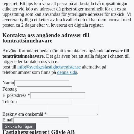
registret. Ett tips kan vara att passa på att beställa två uppsättningar
etiketter vid köp av adresser då priset stiger marginellt för en extra
uppsättning som kan användas för ytterligare adresser för utskick. Vi
levererar tydliga etiketter av bra kvalitet och ni har dem normalt med
posten ca 2 dagar efter vi levererat ert digitala register.
Kontakta oss angående adresser till
tomträttsinnehavare
Använd formuläret nedan för att kontakta er angående
adresser till
tomträttsinnehavare.
Det går även bra att ställa frågor i chatten till
höger eller kontakta oss via e-
post
till
info@sverigesfastighetsregister.se
alternativt
på
telefonnummer som finns på
denna sida
.
Namn
Företag
E-postadress
*
Telefon
Beskriv era önskemål
*
Email
Skicka förfrågan
Fastighetsregistret i Gävle AB