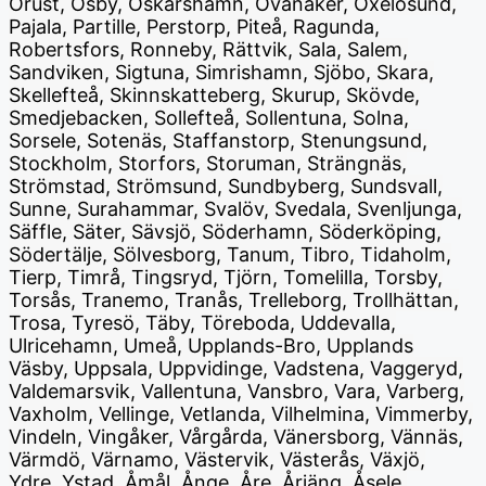
Orust, Osby, Oskarshamn, Ovanåker, Oxelösund,
Pajala, Partille, Perstorp, Piteå, Ragunda,
Robertsfors, Ronneby, Rättvik, Sala, Salem,
Sandviken, Sigtuna, Simrishamn, Sjöbo, Skara,
Skellefteå, Skinnskatteberg, Skurup, Skövde,
Smedjebacken, Sollefteå, Sollentuna, Solna,
Sorsele, Sotenäs, Staffanstorp, Stenungsund,
Stockholm, Storfors, Storuman, Strängnäs,
Strömstad, Strömsund, Sundbyberg, Sundsvall,
Sunne, Surahammar, Svalöv, Svedala, Svenljunga,
Säffle, Säter, Sävsjö, Söderhamn, Söderköping,
Södertälje, Sölvesborg, Tanum, Tibro, Tidaholm,
Tierp, Timrå, Tingsryd, Tjörn, Tomelilla, Torsby,
Torsås, Tranemo, Tranås, Trelleborg, Trollhättan,
Trosa, Tyresö, Täby, Töreboda, Uddevalla,
Ulricehamn, Umeå, Upplands-Bro, Upplands
Väsby, Uppsala, Uppvidinge, Vadstena, Vaggeryd,
Valdemarsvik, Vallentuna, Vansbro, Vara, Varberg,
Vaxholm, Vellinge, Vetlanda, Vilhelmina, Vimmerby,
Vindeln, Vingåker, Vårgårda, Vänersborg, Vännäs,
Värmdö, Värnamo, Västervik, Västerås, Växjö,
Ydre, Ystad, Åmål, Ånge, Åre, Årjäng, Åsele,