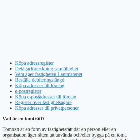
Köpa adressregister
Delägarförteckning samfällighet
Vem äger fastigheten Lantmäteriet
Beställa debiteringslängd
Köpa adresser till företag
e-postregister
Köpa e-postadresser till företag
Register över fastighetsägare
Köpa adresser till privatpersoner
Vad är en tomträtt?
Tomträtt är en form av fastighetsrätt där en person eller en
organisation äger rätten att använda och/eller bygga på en tomt.