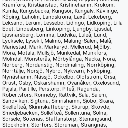
Kramfors, Kristianstad, Kristinehamn, Krokom,
Kumla, Kungsbacka, Kungsör, Kungälv, Kävlinge,
Köping, Laholm, Landskrona, Laxå, Lekeberg,
Leksand, Lerum, Lessebo, Lidingö, Lidköping, Lilla
Edet, Lindesberg, Linköping, Ljungby, Ljusdal,
Ljusnarsberg, Lomma, Ludvika, Luleå, Lund,
Lycksele, Lysekil, Malmö, Malung-Sälen, Malå,
Mariestad, Mark, Markaryd, Mellerud, Mjölby,
Mora, Motala, Mullsjö, Munkedal, Munkfors,
Mölndal, Mönsterås, Mörbylånga, Nacka, Nora,
Norberg, Nordanstig, Nordmaling, Norrköping,
Norrtälje, Norsjö, Nybro, Nykvarn, Nyköping,
Nynäshamn, Nässjö, Ockelbo, Olofström, Orsa,
Orust, Osby, Oskarshamn, Ovanåker, Oxelösund,
Pajala, Partille, Perstorp, Piteå, Ragunda,
Robertsfors, Ronneby, Rättvik, Sala, Salem,
Sandviken, Sigtuna, Simrishamn, Sjöbo, Skara,
Skellefteå, Skinnskatteberg, Skurup, Skövde,
Smedjebacken, Sollefteå, Sollentuna, Solna,
Sorsele, Sotenäs, Staffanstorp, Stenungsund,
Stockholm, Storfors, Storuman, Strängnäs,