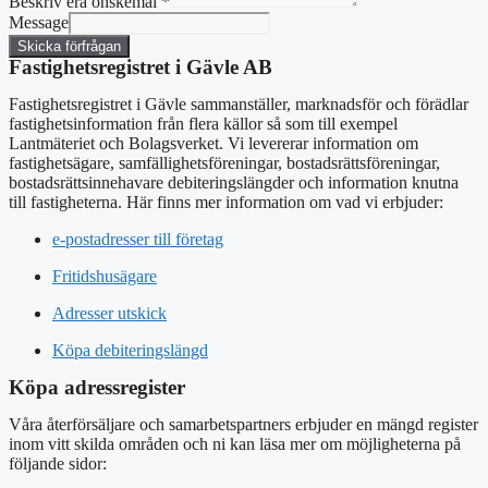
Beskriv era önskemål
*
Message
Skicka förfrågan
Fastighetsregistret i Gävle AB
Fastighetsregistret i Gävle sammanställer, marknadsför och förädlar
fastighetsinformation från flera källor så som till exempel
Lantmäteriet och Bolagsverket. Vi levererar information om
fastighetsägare, samfällighetsföreningar, bostadsrättsföreningar,
bostadsrättsinnehavare debiteringslängder och information knutna
till fastigheterna. Här finns mer information om vad vi erbjuder:
e-postadresser till företag
Fritidshusägare
Adresser utskick
Köpa debiteringslängd
Köpa adressregister
Våra återförsäljare och samarbetspartners erbjuder en mängd register
inom vitt skilda områden och ni kan läsa mer om möjligheterna på
följande sidor: