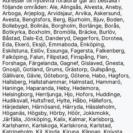
Adresser till nyblivna föräldrar
går att beställa i
följande områden: Ale, Alingsås, Alvesta, Aneby,
Arboga, Arjeplog, Arvidsjaur, Arvika, Askersund,
Avesta, Bengtsfors, Berg, Bjurholm, Bjuv, Boden,
Bollebygd, Bollnäs, Borgholm, Borlänge, Borås,
Botkyrka, Boxholm, Bromölla, Bräcke, Burlöv,
Båstad, Dals-Ed, Danderyd, Degerfors, Dorotea,
Eda, Ekerö, Eksjö, Emmaboda, Enköping,
Eskilstuna, Eslöv, Essunga, Fagersta, Falkenberg,
Falköping, Falun, Filipstad, Finspång, Flen,
Forshaga, Färgelanda, Gagnef, Gislaved, Gnesta,
Gnosjö, Gotland, Grums, Grästorp, Gullspång,
Gällivare, Gävle, Göteborg, Götene, Habo, Hagfors,
Hallsberg, Hallstahammar, Halmstad, Hammarö,
Haninge, Haparanda, Heby, Hedemora,
Helsingborg, Herrljunga, Hjo, Hofors, Huddinge,
Hudiksvall, Hultsfred, Hylte, Håbo, Hällefors,
Härjedalen, Härnösand, Härryda, Hässleholm,
Höganäs, Högsby, Hörby, Höör, Jokkmokk,
Järfälla, Jönköping, Kalix, Kalmar, Karlsborg,
Karlshamn, Karlskoga, Karlskrona, Karlstad,
Katrineholm, Kil, Kinda, Kiruna, Klippan, Knivsta,