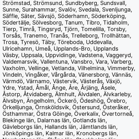
Strömstad, Strömsund, Sundbyberg, Sundsvall,
Sunne, Surahammar, Svalöv, Svedala, Svenljunga,
Säffle, Säter, Sävsjö, Söderhamn, Söderköping,
Södertälje, Sölvesborg, Tanum, Tibro, Tidaholm,
Tierp, Timrå, Tingsryd, Tjörn, Tomelilla, Torsby,
Torsås, Tranemo, Tranås, Trelleborg, Trollhättan,
Trosa, Tyresö, Täby, Töreboda, Uddevalla,
Ulricehamn, Umeå, Upplands-Bro, Upplands
Väsby, Uppsala, Uppvidinge, Vadstena, Vaggeryd,
Valdemarsvik, Vallentuna, Vansbro, Vara, Varberg,
Vaxholm, Vellinge, Vetlanda, Vilhelmina, Vimmerby,
Vindeln, Vingåker, Vårgårda, Vänersborg, Vännäs,
Värmdö, Värnamo, Västervik, Västerås, Växjö,
Ydre, Ystad, Åmål, Ånge, Åre, Årjäng, Åsele,
Åstorp, Åtvidaberg, Älmhult, Älvdalen, Älvkarleby,
Älvsbyn, Ängelholm, Öckerö, Ödeshög, Örebro,
Örkelljunga, Örnsköldsvik, Östersund, Österåker,
Östhammar, Östra Göinge, Överkalix, Övertorneå,
Blekinge län, Dalarnas län, Gotlands län,
Gävleborgs län, Hallands län, Jämtlands län,
Jönköpings län, Kalmar län, Kronobergs län,