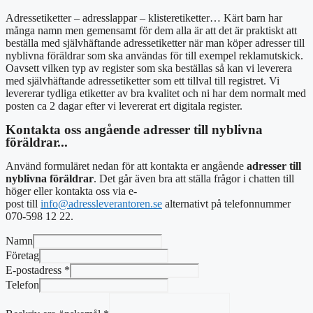
Adressetiketter – adresslappar – klisteretiketter… Kärt barn har
många namn men gemensamt för dem alla är att det är praktiskt att
beställa med självhäftande adressetiketter när man köper adresser till
nyblivna föräldrar som ska användas för till exempel reklamutskick.
Oavsett vilken typ av register som ska beställas så kan vi leverera
med självhäftande adressetiketter som ett tillval till registret. Vi
levererar tydliga etiketter av bra kvalitet och ni har dem normalt med
posten ca 2 dagar efter vi levererat ert digitala register.
Kontakta oss angående adresser till nyblivna
föräldrar...
Använd formuläret nedan för att kontakta er angående
adresser till
nyblivna föräldrar
. Det går även bra att ställa frågor i chatten till
höger eller kontakta oss via e-
post till
info@adressleverantoren.se
alternativt på telefonnummer
070-598 12 22.
Namn
Företag
E-postadress
*
Telefon