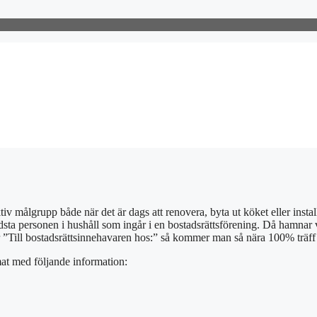
ktiv målgrupp både när det är dags att renovera, byta ut köket eller instal
 äldsta personen i hushåll som ingår i en bostadsrättsförening. Då hamnar
 ”Till bostadsrättsinnehavaren hos:” så kommer man så nära 100% träff 
rmat med följande information: