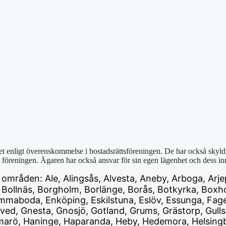
?
het enligt överenskommelse i bostadsrättsföreningen. De har också skyldi
v föreningen. Ägaren har också ansvar för sin egen lägenhet och dess inne
e områden: Ale, Alingsås, Alvesta, Aneby, Arboga, Arje
 Bollnäs, Borgholm, Borlänge, Borås, Botkyrka, Boxho
maboda, Enköping, Eskilstuna, Eslöv, Essunga, Fagers
ved, Gnesta, Gnosjö, Gotland, Grums, Grästorp, Gulls
arö, Haninge, Haparanda, Heby, Hedemora, Helsingbor