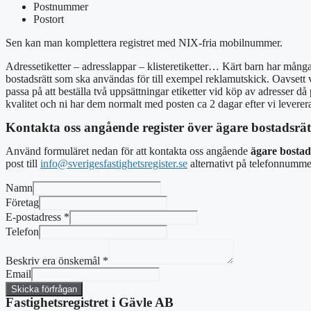
Postnummer
Postort
Sen kan man komplettera registret med NIX-fria mobilnummer.
Adressetiketter – adresslappar – klisteretiketter… Kärt barn har många
bostadsrätt som ska användas för till exempel reklamutskick. Oavsett vilk
passa på att beställa två uppsättningar etiketter vid köp av adresser då 
kvalitet och ni har dem normalt med posten ca 2 dagar efter vi levererat 
Kontakta oss angående register över ägare bostadsrät
Använd formuläret nedan för att kontakta oss angående
ägare bostads
post
till
info@sverigesfastighetsregister.se
alternativt
på telefonnumme
Namn
Företag
E-postadress
*
Telefon
Beskriv era önskemål
*
Email
Skicka förfrågan
Fastighetsregistret i Gävle AB