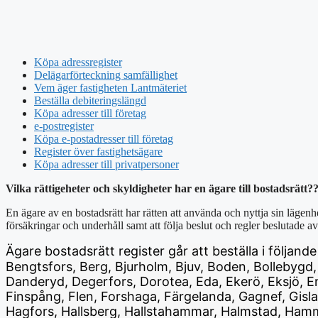
Köpa adressregister
Delägarförteckning samfällighet
Vem äger fastigheten Lantmäteriet
Beställa debiteringslängd
Köpa adresser till företag
e-postregister
Köpa e-postadresser till företag
Register över fastighetsägare
Köpa adresser till privatpersoner
Vilka rättigeheter och skyldigheter har en ägare till bostadsrätt?
En ägare av en bostadsrätt har rätten att använda och nyttja sin lägen
försäkringar och underhåll samt att följa beslut och regler beslutade a
Ägare bostadsrätt register
går att beställa i följand
Bengtsfors, Berg, Bjurholm, Bjuv, Boden, Bollebygd,
Danderyd, Degerfors, Dorotea, Eda, Ekerö, Eksjö, Em
Finspång, Flen, Forshaga, Färgelanda, Gagnef, Gisla
Hagfors, Hallsberg, Hallstahammar, Halmstad, Hamm