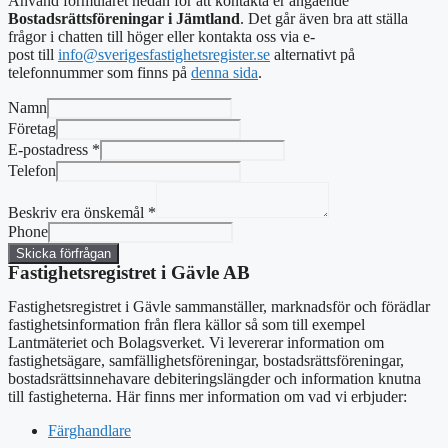
Använd formuläret nedan för att kontakta er angående
Bostadsrättsföreningar i Jämtland
. Det går även bra att ställa
frågor i chatten till höger eller kontakta oss via e-
post
till
info@sverigesfastighetsregister.se
alternativt
på
telefonnummer som finns på
denna sida
.
Namn
Företag
E-postadress
*
Telefon
Beskriv era önskemål
*
Phone
Skicka förfrågan
Fastighetsregistret i Gävle AB
Fastighetsregistret i Gävle sammanställer, marknadsför och förädlar
fastighetsinformation från flera källor så som till exempel
Lantmäteriet och Bolagsverket. Vi levererar information om
fastighetsägare, samfällighetsföreningar, bostadsrättsföreningar,
bostadsrättsinnehavare debiteringslängder och information knutna
till fastigheterna. Här finns mer information om vad vi erbjuder:
Färghandlare