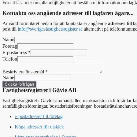
För att läsa mer om alla möjligheter att beställa ut information om lag
Kontakta oss angående adresser till lagfaren ägare...
Använd formuläret nedan för att kontakta er angående
adresser till 
post
till
info@sverigesfastighetsregister.se
alternativt
på telefonnumme
Namn
Företag
E-postadress
*
Telefon
Beskriv era önskemål
*
Name
Skicka förfrågan
Fastighetsregistret i Gävle AB
Fastighetsregistret i Gävle sammanställer, marknadsför och förädlar fa
samfällighetsföreningar, bostadsrättsföreningar, bostadsrättsinnehavar
e-postadresser till företag
Köpa adresser för utskick