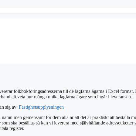
vererar folkbokföringsadresserna till de lagfarna ägarna i Excel format.
i förhand att veta hur många unika lagfarna ägare som ingår i leveransen.
man sig av:
Fastighetsupplysningen
 namn men gemensamt för dem alla är att det är praktiskt att beställa m
om ska beställas så kan vi leverera med självhäftande adressetiketter som et
tala register.