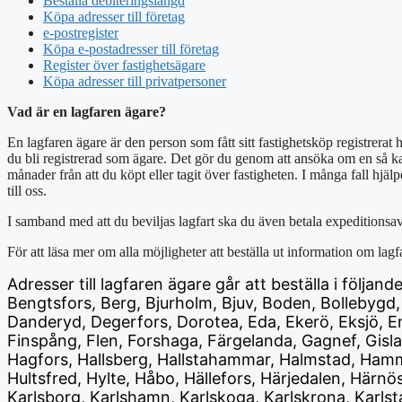
Beställa debiteringslängd
Köpa adresser till företag
e-postregister
Köpa e-postadresser till företag
Register över fastighetsägare
Köpa adresser till privatpersoner
Vad är en lagfaren ägare?
En lagfaren ägare är den person som fått sitt fastighetsköp registrerat
du bli registrerad som ägare. Det gör du genom att ansöka om en så kall
månader från att du köpt eller tagit över fastigheten.
I många fall hjäl
till oss.
I samband med att du beviljas lagfart ska du även betala expeditionsav
För att läsa mer om alla möjligheter att beställa ut information om lag
Adresser till lagfaren ägare går att beställa i följa
Bengtsfors, Berg, Bjurholm, Bjuv, Boden, Bollebygd,
Danderyd, Degerfors, Dorotea, Eda, Ekerö, Eksjö, Em
Finspång, Flen, Forshaga, Färgelanda, Gagnef, Gisla
Hagfors, Hallsberg, Hallstahammar, Halmstad, Hamm
Hultsfred, Hylte, Håbo, Hällefors, Härjedalen, Härn
Karlsborg, Karlshamn, Karlskoga, Karlskrona, Karlsta