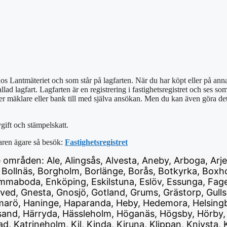
 hos Lantmäteriet och som står på lagfarten.
När du har köpt eller på anna
ad lagfart. Lagfarten är en registrering i fastighetsregistret och ses so
per mäklare eller bank till med själva ansökan. Men du kan även göra det
gift och stämpelskatt.
faren ägare så besök:
Fastighetsregistret
nde områden: Ale, Alingsås, Alvesta, Aneby, Arboga, Arj
 Bollnäs, Borgholm, Borlänge, Borås, Botkyrka, Boxho
maboda, Enköping, Eskilstuna, Eslöv, Essunga, Fagers
ved, Gnesta, Gnosjö, Gotland, Grums, Grästorp, Gulls
arö, Haninge, Haparanda, Heby, Hedemora, Helsingbor
ösand, Härryda, Hässleholm, Höganäs, Högsby, Hörby, 
d, Katrineholm, Kil, Kinda, Kiruna, Klippan, Knivsta,