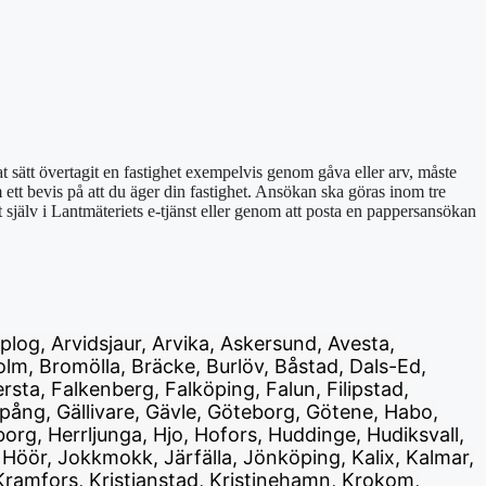
t sätt övertagit en fastighet exempelvis genom gåva eller arv, måste
m ett bevis på att du äger din fastighet. Ansökan ska göras inom tre
 själv i Lantmäteriets e-tjänst eller genom att posta en pappersansökan
eplog, Arvidsjaur, Arvika, Askersund, Avesta,
lm, Bromölla, Bräcke, Burlöv, Båstad, Dals-Ed,
ta, Falkenberg, Falköping, Falun, Filipstad,
pång, Gällivare, Gävle, Göteborg, Götene, Habo,
g, Herrljunga, Hjo, Hofors, Huddinge, Hudiksvall,
Höör, Jokkmokk, Järfälla, Jönköping, Kalix, Kalmar,
 Kramfors, Kristianstad, Kristinehamn, Krokom,