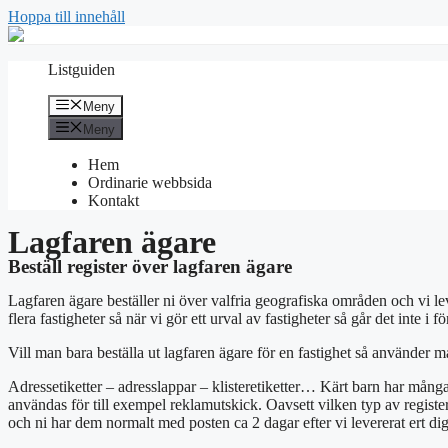
Hoppa till innehåll
Listguiden
Meny
Meny
Hem
Ordinarie webbsida
Kontakt
Lagfaren ägare
Beställ register över lagfaren ägare
Lagfaren ägare beställer ni över valfria geografiska områden och vi le
flera fastigheter så när vi gör ett urval av fastigheter så går det inte 
Vill man bara beställa ut lagfaren ägare för en fastighet så använder 
Adressetiketter – adresslappar – klisteretiketter… Kärt barn har många
användas för till exempel reklamutskick. Oavsett vilken typ av register s
och ni har dem normalt med posten ca 2 dagar efter vi levererat ert digi