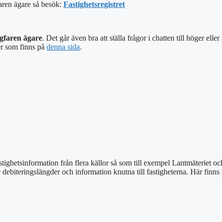
faren ägare så besök:
Fastighetsregistret
lagfaren ägare
. Det går även bra att ställa frågor i chatten till höger elle
r som finns på
denna sida
.
stighetsinformation från flera källor så som till exempel Lantmäteriet o
e debiteringslängder och information knutna till fastigheterna. Här finn