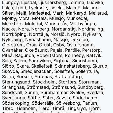
Ljungby, Ljusdal, Ljusnarsberg, Lomma, Ludvika,
Luleå, Lund, Lycksele, Lysekil, Malmö, Malung-
Sälen, Malå, Mariestad, Mark, Markaryd, Mellerud,
Mjölby, Mora, Motala, Mullsjö, Munkedal,
Munkfors, Mölndal, Mönsterås, Mörbylånga,
Nacka, Nora, Norberg, Nordanstig, Nordmaling,
Norrköping, Norrtälje, Norsjö, Nybro, Nykvarn,
Nyköping, Nynäshamn, Nässjö, Ockelbo,
Olofström, Orsa, Orust, Osby, Oskarshamn,
Ovanåker, Oxelösund, Pajala, Partille, Perstorp,
Piteå, Ragunda, Robertsfors, Ronneby, Rättvik,
Sala, Salem, Sandviken, Sigtuna, Simrishamn,
Sjöbo, Skara, Skellefteå, Skinnskatteberg, Skurup,
Skövde, Smedjebacken, Sollefteå, Sollentuna,
Solna, Sorsele, Sotenäs, Staffanstorp,
Stenungsund, Stockholm, Storfors, Storuman,
Strängnäs, Strömstad, Strömsund, Sundbyberg,
Sundsvall, Sunne, Surahammar, Svalöv, Svedala,
Svenljunga, Säffle, Säter, Sävsjö, Söderhamn,
Söderköping, Södertälje, Sölvesborg, Tanum,
Tibro, Tidaholm, Tierp, Timrå, Tingsryd, Tjörn,