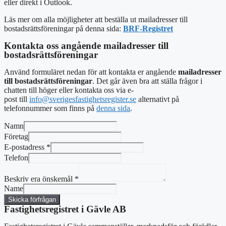
eller direkt i Outlook.
Läs mer om alla möjligheter att beställa ut mailadresser till
bostadsrättsföreningar på denna sida:
BRF-Registret
Kontakta oss angående mailadresser till
bostadsrättsföreningar
Använd formuläret nedan för att kontakta er angående
mailadresser
till bostadsrättsföreningar
. Det går även bra att ställa frågor i
chatten till höger eller kontakta oss via e-
post
till
info@sverigesfastighetsregister.se
alternativt
på
telefonnummer som finns på
denna sida
.
Namn
Företag
E-postadress
*
Telefon
Beskriv era önskemål
*
Name
Skicka förfrågan
Fastighetsregistret i Gävle AB