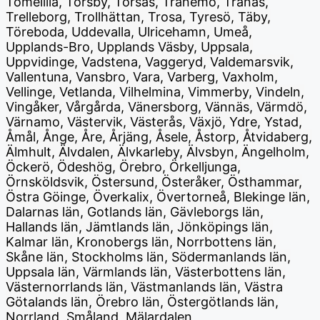
Tomelilla, Torsby, Torsås, Tranemo, Tranås,
Trelleborg, Trollhättan, Trosa, Tyresö, Täby,
Töreboda, Uddevalla, Ulricehamn, Umeå,
Upplands-Bro, Upplands Väsby, Uppsala,
Uppvidinge, Vadstena, Vaggeryd, Valdemarsvik,
Vallentuna, Vansbro, Vara, Varberg, Vaxholm,
Vellinge, Vetlanda, Vilhelmina, Vimmerby, Vindeln,
Vingåker, Vårgårda, Vänersborg, Vännäs, Värmdö,
Värnamo, Västervik, Västerås, Växjö, Ydre, Ystad,
Åmål, Ånge, Åre, Årjäng, Åsele, Åstorp, Åtvidaberg,
Älmhult, Älvdalen, Älvkarleby, Älvsbyn, Ängelholm,
Öckerö, Ödeshög, Örebro, Örkelljunga,
Örnsköldsvik, Östersund, Österåker, Östhammar,
Östra Göinge, Överkalix, Övertorneå, Blekinge län,
Dalarnas län, Gotlands län, Gävleborgs län,
Hallands län, Jämtlands län, Jönköpings län,
Kalmar län, Kronobergs län, Norrbottens län,
Skåne län, Stockholms län, Södermanlands län,
Uppsala län, Värmlands län, Västerbottens län,
Västernorrlands län, Västmanlands län, Västra
Götalands län, Örebro län, Östergötlands län,
Norrland, Småland, Mälardalen