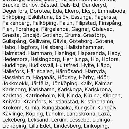
Bräcke, Burlöv, Båstad, Dals-Ed, Danderyd,
Degerfors, Dorotea, Eda, Ekerö, Eksjö, Emmaboda,
Enköping, Eskilstuna, Eslöv, Essunga, Fagersta,
Falkenberg, Falköping, Falun, Filipstad, Finspång,
Flen, Forshaga, Färgelanda, Gagnef, Gislaved,
Gnesta, Gnosjö, Gotland, Grums, Grästorp,
Gullspång, Gällivare, Gävle, Göteborg, Götene,
Habo, Hagfors, Hallsberg, Hallstahammar,
Halmstad, Hammarö, Haninge, Haparanda, Heby,
Hedemora, Helsingborg, Herrljunga, Hjo, Hofors,
Huddinge, Hudiksvall, Hultsfred, Hylte, Håbo,
Hällefors, Härjedalen, Härnösand, Härryda,
Hässleholm, Höganäs, Högsby, Hörby, Höör,
Jokkmokk, Järfälla, Jönköping, Kalix, Kalmar,
Karlsborg, Karlshamn, Karlskoga, Karlskrona,
Karlstad, Katrineholm, Kil, Kinda, Kiruna, Klippan,
Knivsta, Kramfors, Kristianstad, Kristinehamn,
Krokom, Kumla, Kungsbacka, Kungsör, Kungälv,
Kävlinge, Köping, Laholm, Landskrona, Laxå,
Lekeberg, Leksand, Lerum, Lessebo, Lidingö,
Lidköping, Lilla Edet, Lindesberg, Linköping,