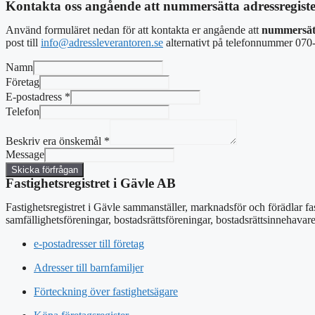
Kontakta oss angående att nummersätta adressregist
Använd formuläret nedan för att kontakta er angående att
nummersätt
post
till
info@adressleverantoren.se
alternativt
på telefonnummer 070-
Namn
Företag
E-postadress
*
Telefon
Beskriv era önskemål
*
Message
Skicka förfrågan
Fastighetsregistret i Gävle AB
Fastighetsregistret i Gävle sammanställer, marknadsför och förädlar fa
samfällighetsföreningar, bostadsrättsföreningar, bostadsrättsinnehavar
e-postadresser till företag
Adresser till barnfamiljer
Förteckning över fastighetsägare