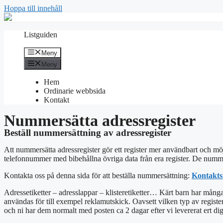
Hoppa till innehåll
Listguiden
Meny
Meny
Hem
Ordinarie webbsida
Kontakt
Nummersätta adressregister
Beställ nummersättning av adressregister
Att nummersätta adressregister gör ett register mer användbart och möj
telefonnummer med bibehållna övriga data från era register. De nummers
Kontakta oss på denna sida för att beställa nummersättning:
Kontakts
Adressetiketter – adresslappar – klisteretiketter… Kärt barn har många
användas för till exempel reklamutskick. Oavsett vilken typ av register s
och ni har dem normalt med posten ca 2 dagar efter vi levererat ert digi