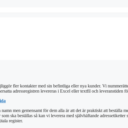
liggör fler kontakter med sin befintliga eller nya kunder. Vi nummerätte
atta adressregistren levereras i Excel eller textfil och leveranstiden f
ida
 namn men gemensamt för dem alla är att det är praktiskt att beställa m
om ska beställas så kan vi leverera med självhäftande adressetiketter som et
tala register.