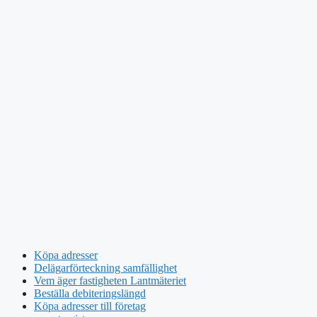
Köpa adresser
Delägarförteckning samfällighet
Vem äger fastigheten Lantmäteriet
Beställa debiteringslängd
Köpa adresser till företag