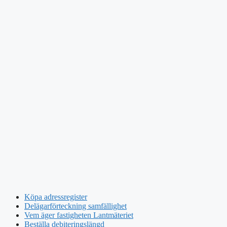
Köpa adressregister
Delägarförteckning samfällighet
Vem äger fastigheten Lantmäteriet
Beställa debiteringslängd