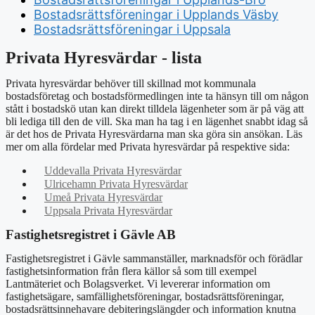
Bostadsrättsföreningar i Upplands Väsby
Bostadsrättsföreningar i Uppsala
Privata Hyresvärdar - lista
Privata hyresvärdar behöver till skillnad mot kommunala
bostadsföretag och bostadsförmedlingen inte ta hänsyn till om någon
stått i bostadskö utan kan direkt tilldela lägenheter som är på väg att
bli lediga till den de vill. Ska man ha tag i en lägenhet snabbt idag så
är det hos de Privata Hyresvärdarna man ska göra sin ansökan. Läs
mer om alla fördelar med Privata hyresvärdar på respektive sida:
Uddevalla Privata Hyresvärdar
Ulricehamn Privata Hyresvärdar
Umeå Privata Hyresvärdar
Uppsala Privata Hyresvärdar
Fastighetsregistret i Gävle AB
Fastighetsregistret i Gävle sammanställer, marknadsför och förädlar
fastighetsinformation från flera källor så som till exempel
Lantmäteriet och Bolagsverket. Vi levererar information om
fastighetsägare, samfällighetsföreningar, bostadsrättsföreningar,
bostadsrättsinnehavare debiteringslängder och information knutna