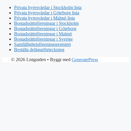
Privata hyresvärdar i Stockholm lista
Privata hyresvärdar i Göteborg lista
Privata hyresvärdar i Malmö lista
Bostadsrättsföreningar i Stockholm
Bostadsrättsföreningar i Göteborg
Bostadsrättsföreningar i Malmö
Bostadsrättsföreningar i Sverige
Samfällighetsföreningsregistret
Beställa delägarförteckning
© 2026 Listguiden
• Byggt med
GeneratePress