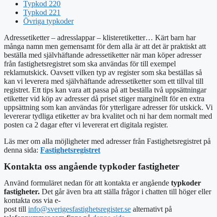
Typkod 220
Typkod 221
Övriga typkoder
Adressetiketter – adresslappar – klisteretiketter… Kärt barn har
många namn men gemensamt för dem alla är att det är praktiskt att
beställa med självhäftande adressetiketter när man köper adresser
från fastighetsregistret som ska användas för till exempel
reklamutskick. Oavsett vilken typ av register som ska beställas så
kan vi leverera med självhäftande adressetiketter som ett tillval till
registret. Ett tips kan vara att passa på att beställa två uppsättningar
etiketter vid köp av adresser då priset stiger marginellt för en extra
uppsättning som kan användas för ytterligare adresser för utskick. Vi
levererar tydliga etiketter av bra kvalitet och ni har dem normalt med
posten ca 2 dagar efter vi levererat ert digitala register.
Läs mer om alla möjligheter med adresser från Fastighetsregistret på
denna sida:
Fastighetsregistret
Kontakta oss angående typkoder fastigheter
Använd formuläret nedan för att kontakta er angående
typkoder
fastigheter.
Det går även bra att ställa frågor i chatten till höger eller
kontakta oss via e-
post
till
info@sverigesfastighetsregister.se
alternativt
på