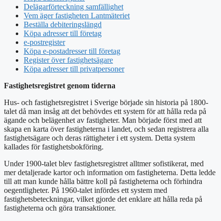
Delägarförteckning samfällighet
Vem äger fastigheten Lantmäteriet
Beställa debiteringslängd
Köpa adresser till företag
e-postregister
Köpa e-postadresser till företag
Register över fastighetsägare
Köpa adresser till privatpersoner
Fastighetsregistret genom tiderna
Hus- och fastighetsregistret i Sverige började sin historia på 1800-
talet då man insåg att det behövdes ett system för att hålla reda på
ägande och belägenhet av fastigheter. Man började först med att
skapa en karta över fastigheterna i landet, och sedan registrera alla
fastighetsägare och deras rättigheter i ett system. Detta system
kallades för fastighetsbokföring.
Under 1900-talet blev fastighetsregistret alltmer sofistikerat, med
mer detaljerade kartor och information om fastigheterna. Detta ledde
till att man kunde hålla bättre koll på fastigheterna och förhindra
oegentligheter. På 1960-talet infördes ett system med
fastighetsbeteckningar, vilket gjorde det enklare att hålla reda på
fastigheterna och göra transaktioner.