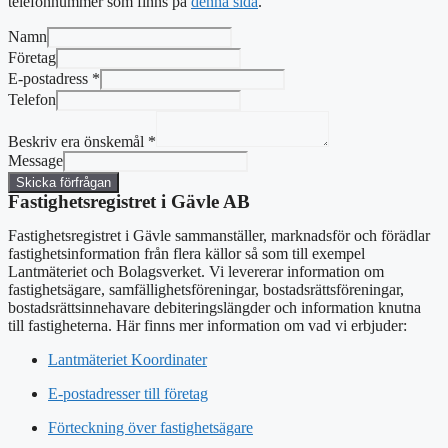
telefonnummer som finns på
denna sida
.
Namn
Företag
E-postadress
*
Telefon
Beskriv era önskemål
*
Message
Skicka förfrågan
Fastighetsregistret i Gävle AB
Fastighetsregistret i Gävle sammanställer, marknadsför och förädlar
fastighetsinformation från flera källor så som till exempel
Lantmäteriet och Bolagsverket. Vi levererar information om
fastighetsägare, samfällighetsföreningar, bostadsrättsföreningar,
bostadsrättsinnehavare debiteringslängder och information knutna
till fastigheterna. Här finns mer information om vad vi erbjuder:
Lantmäteriet Koordinater
E-postadresser till företag
Förteckning över fastighetsägare