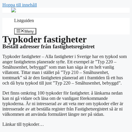
Hoppa till innehåll
Listguiden
Meny
Typkoder fastigheter
Beställ adresser från fastighetsregistret
Typkoder fastigheter – Alla fastigheter i Sverige har en typkod som
anger fastighetens planerade syfte. Ett exempel är ”Typ 220 –
Småhusenhet, bebyggd” som man kan säga är en helt vanlig
villatomt. Tittar man i stället på
”Typ 210 – Småhusenhet,
tomtmark” så är den fastigheten planerad att i framtiden få ett hus
och då byta typkod till just
”Typ 220 – Småhusenhet, bebyggd”.
Det finns omkring 100 typkoder för fastigheter. å länkarna nedan
kan ni gå vidare och läsa om de vanligast förekommande
typkoderna. Är ni intresserad av att veta mer om typkoder eller är
intresserade av att beställa register från Fastighetsregistret så är ni
välkommen att använda formuläret längre ner på sidan.
Länkar till typkoder…